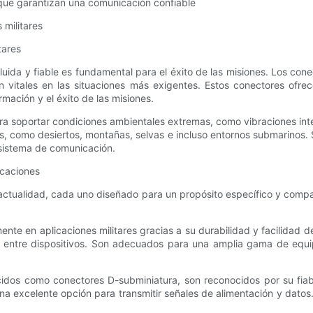
s que garantizan una comunicación confiable
 militares
tares
luida y fiable es fundamental para el éxito de las misiones. Los co
n vitales en las situaciones más exigentes. Estos conectores ofrec
ormación y el éxito de las misiones.
ra soportar condiciones ambientales extremas, como vibraciones int
s, como desiertos, montañas, selvas e incluso entornos submarinos. S
 sistema de comunicación.
icaciones
a actualidad, cada uno diseñado para un propósito específico y comp
mente en aplicaciones militares gracias a su durabilidad y facilidad
e entre dispositivos. Son adecuados para una amplia gama de equip
dos como conectores D-subminiatura, son reconocidos por su fiabi
una excelente opción para transmitir señales de alimentación y dat