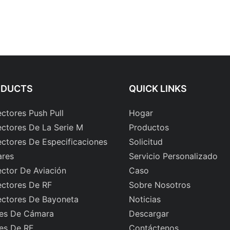
ODUCTS
QUICK LINKS
ctores Push Pull
Hogar
ctores De La Serie M
Productos
ctores De Especificaciones
Solicitud
ares
Servicio Personalizado
ctor De Aviación
Caso
ctores De RF
Sobre Nosotros
ctores De Bayoneta
Noticias
es De Cámara
Descargar
es De RF
Contáctenos