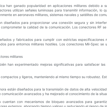
tica han ganado popularidad en aplicaciones militares debido a 
ectores utilizan señales luminosas para transmitir información, lo
nmente en aeronaves militares, sistemas navales y satélites de com
án diseñados para proporcionar una conexión segura y sin interfer
 comprometer la calidad de la comunicación. Los conectores RF se u
ñados y fabricados para cumplir con estrictas especificaciones mil
s para entornos militares hostiles. Los conectores Mil-Spec se ut
tores militares
mbién han experimentado mejoras significativas para satisfacer la
s compactos y ligeros, manteniendo al mismo tiempo su robustez. Esta
hora están diseñados para la transmisión de datos de alta velocidad
 de comunicación avanzados y ha mejorado el conocimiento de la situa
a cuentan con mecanismos de bloqueo avanzados para garantizar
ores externos, ahorrando tiempo valioso y reduciendo el riesgo de in