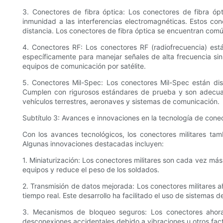
3. Conectores de fibra óptica: Los conectores de fibra óp
inmunidad a las interferencias electromagnéticas. Estos con
distancia. Los conectores de fibra óptica se encuentran comú
4. Conectores RF: Los conectores RF (radiofrecuencia) est
específicamente para manejar señales de alta frecuencia sin
equipos de comunicación por satélite.
5. Conectores Mil-Spec: Los conectores Mil-Spec están dise
Cumplen con rigurosos estándares de prueba y son adecuado
vehículos terrestres, aeronaves y sistemas de comunicación.
Subtítulo 3: Avances e innovaciones en la tecnología de conec
Con los avances tecnológicos, los conectores militares ta
Algunas innovaciones destacadas incluyen:
1. Miniaturización: Los conectores militares son cada vez má
equipos y reduce el peso de los soldados.
2. Transmisión de datos mejorada: Los conectores militares a
tiempo real. Este desarrollo ha facilitado el uso de sistemas
3. Mecanismos de bloqueo seguros: Los conectores ahor
desconexiones accidentales debido a vibraciones u otros fact