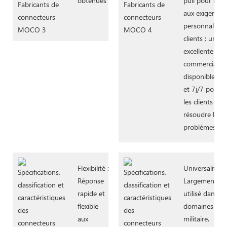
obtenues
pull pour rép
aux exigences
personnalisée
clients ; une
excellente équ
commerciale,
disponible 24
et 7j/7 pour a
les clients à
résoudre leur
problèmes.
Flexibilité :
Universalité :
Réponse
Largement
rapide et
utilisé dans le
flexible
domaines
aux
militaire,