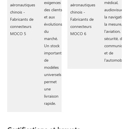
exigences
médical,
des clients
audiovisuel, d
et aux
la navigation,
évolutions
la mesure, de
du
l'aviation, de l
marché.
sécurité, des
Un stock
communicatio
important
et de
de
l'automobile.
modèles
universels
permet
une
livraison
rapide.