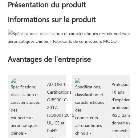
Présentation du produit
Informations sur le produit
Avantages de l'entreprise
AUTORITÉ :
Professionnali
Certifications
10 ans
GJB9001C-
d’expérience
2017,
professionnell
ISO9001:2015,
R&D dans le
UL, CE et
domaine des
RoHS
connecteurs 