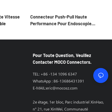
te Vitesse
Connecteur Push-Pull Haute
ble
Performance Pour Endoscopie
Médicale : Fiabilité Et Résistance Aux
Interférences Électromagnétiques
Supérieures
Pour Toute Question, Veuillez
Contacter MOCO Connectors.
TEL: +86 -134 1096 6347
WhatsApp : 86-13686431391
E-MAIL:
eric@mocosz.com
2e étage, 1er bloc, Parc industriel XinHao,
n° 21, rue XinWei, Communauté