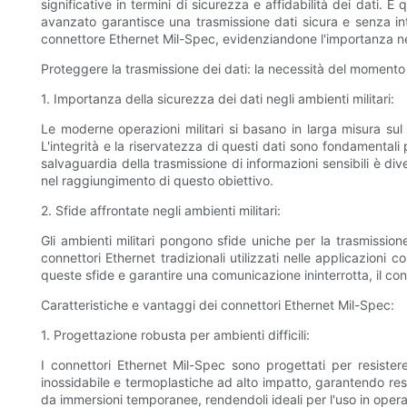
significative in termini di sicurezza e affidabilità dei dati.
avanzato garantisce una trasmissione dati sicura e senza inter
connettore Ethernet Mil-Spec, evidenziandone l'importanza nella
Proteggere la trasmissione dei dati: la necessità del momento
1. Importanza della sicurezza dei dati negli ambienti militari:
Le moderne operazioni militari si basano in larga misura sul
L'integrità e la riservatezza di questi dati sono fondamental
salvaguardia della trasmissione di informazioni sensibili è d
nel raggiungimento di questo obiettivo.
2. Sfide affrontate negli ambienti militari:
Gli ambienti militari pongono sfide uniche per la trasmissio
connettori Ethernet tradizionali utilizzati nelle applicazioni c
queste sfide e garantire una comunicazione ininterrotta, il c
Caratteristiche e vantaggi dei connettori Ethernet Mil-Spec:
1. Progettazione robusta per ambienti difficili:
I connettori Ethernet Mil-Spec sono progettati per resistere
inossidabile e termoplastiche ad alto impatto, garantendo resi
da immersioni temporanee, rendendoli ideali per l'uso in operaz