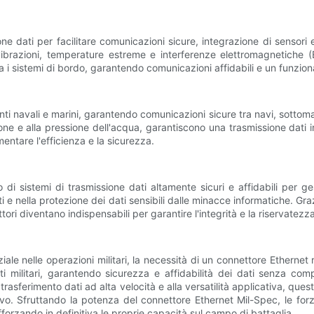
sione dati per facilitare comunicazioni sicure, integrazione di sensor
 vibrazioni, temperature estreme e interferenze elettromagnetiche 
tra i sistemi di bordo, garantendo comunicazioni affidabili e un funzio
ti navali e marini, garantendo comunicazioni sicure tra navi, sottomari
sione e alla pressione dell'acqua, garantiscono una trasmissione dati i
entare l'efficienza e la sicurezza.
di sistemi di trasmissione dati altamente sicuri e affidabili per ge
 e nella protezione dei dati sensibili dalle minacce informatiche. Gra
ori diventano indispensabili per garantire l'integrità e la riservatezza
ale nelle operazioni militari, la necessità di un connettore Ethernet
ti militari, garantendo sicurezza e affidabilità dei dati senza co
 trasferimento dati ad alta velocità e alla versatilità applicativa, qu
tivo. Sfruttando la potenza del connettore Ethernet Mil-Spec, le for
forzando in definitiva le proprie capacità sul campo di battaglia.