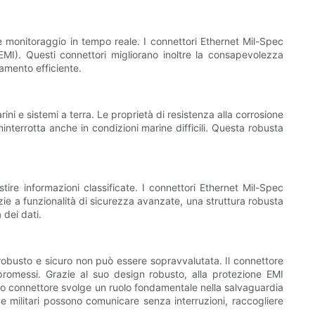
i e monitoraggio in tempo reale. I connettori Ethernet Mil-Spec
(EMI). Questi connettori migliorano inoltre la consapevolezza
namento efficiente.
ni e sistemi a terra. Le proprietà di resistenza alla corrosione
ninterrotta anche in condizioni marine difficili. Questa robusta
stire informazioni classificate. I connettori Ethernet Mil-Spec
zie a funzionalità di sicurezza avanzate, una struttura robusta
 dei dati.
 robusto e sicuro non può essere sopravvalutata. Il connettore
mpromessi. Grazie al suo design robusto, alla protezione EMI
esto connettore svolge un ruolo fondamentale nella salvaguardia
ze militari possono comunicare senza interruzioni, raccogliere