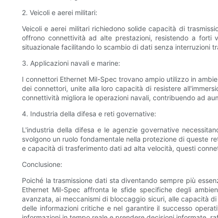
2. Veicoli e aerei militari:
Veicoli e aerei militari richiedono solide capacità di trasmis
offrono connettività ad alte prestazioni, resistendo a forti
situazionale facilitando lo scambio di dati senza interruzioni 
3. Applicazioni navali e marine:
I connettori Ethernet Mil-Spec trovano ampio utilizzo in ambien
dei connettori, unite alla loro capacità di resistere all'immer
connettività migliora le operazioni navali, contribuendo ad aum
4. Industria della difesa e reti governative:
L'industria della difesa e le agenzie governative necessitano 
svolgono un ruolo fondamentale nella protezione di queste reti
e capacità di trasferimento dati ad alta velocità, questi connett
Conclusione:
Poiché la trasmissione dati sta diventando sempre più essenzi
Ethernet Mil-Spec affronta le sfide specifiche degli ambien
avanzata, ai meccanismi di bloccaggio sicuri, alle capacità di
delle informazioni critiche e nel garantire il successo opera
informazioni in tempo reale e prendere decisioni informate, raf