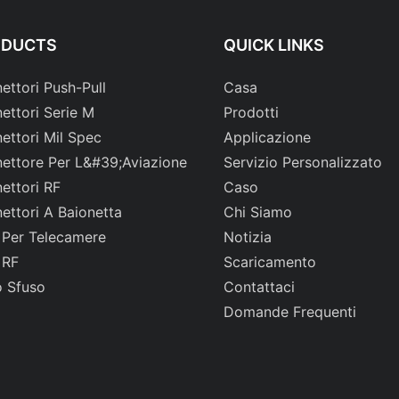
ODUCTS
QUICK LINKS
ettori Push-Pull
Casa
ettori Serie M
Prodotti
ettori Mil Spec
Applicazione
ettore Per L&#39;aviazione
Servizio Personalizzato
ettori RF
Caso
ettori A Baionetta
Chi Siamo
 Per Telecamere
Notizia
 RF
Scaricamento
 Sfuso
Contattaci
Domande Frequenti