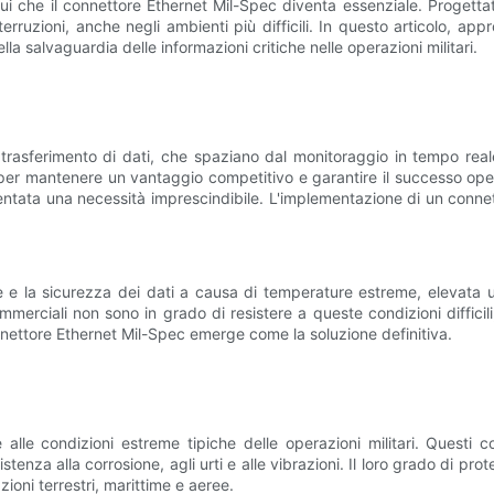
 È qui che il connettore Ethernet Mil-Spec diventa essenziale. Progett
ruzioni, anche negli ambienti più difficili. In questo articolo, appr
 salvaguardia delle informazioni critiche nelle operazioni militari.
 trasferimento di dati, che spaziano dal monitoraggio in tempo rea
i per mantenere un vantaggio competitivo e garantire il successo ope
iventata una necessità imprescindibile. L'implementazione di un conne
ne e la sicurezza dei dati a causa di temperature estreme, elevata 
ommerciali non sono in grado di resistere a queste condizioni difficili,
onnettore Ethernet Mil-Spec emerge come la soluzione definitiva.
 alle condizioni estreme tipiche delle operazioni militari. Questi 
stenza alla corrosione, agli urti e alle vibrazioni. Il loro grado di p
ioni terrestri, marittime e aeree.