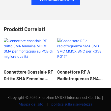
Prodotti Correlati
Connettore Coassiale RF
Connettore RF A
Dritto SMA Femmina
Radiofrequenza SMA
MOCO SMA Per
SMB SMC MMCX BNC Per
Montaggio Su PCB Di
RG58 RG174
Copyright © 2026 Shenzhen MOCO Interconnect Co., Ltd. |
Migliore Qualità
Mappa del sito
|
politica sulla riservatezza