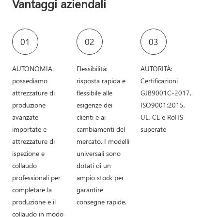
Vantaggi aziendali
01
02
03
AUTONOMIA:
Flessibilità:
AUTORITÀ:
possediamo
risposta rapida e
Certificazioni
attrezzature di
flessibile alle
GJB9001C-2017,
produzione
esigenze dei
ISO9001:2015,
avanzate
clienti e ai
UL, CE e RoHS
importate e
cambiamenti del
superate
attrezzature di
mercato. I modelli
ispezione e
universali sono
collaudo
dotati di un
professionali per
ampio stock per
completare la
garantire
produzione e il
consegne rapide.
collaudo in modo