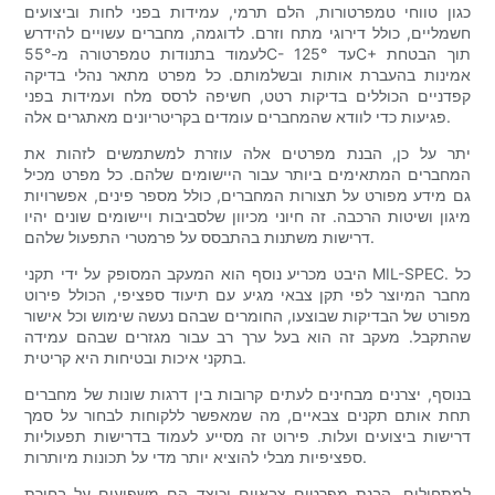
כגון טווחי טמפרטורות, הלם תרמי, עמידות בפני לחות וביצועים
חשמליים, כולל דירוגי מתח וזרם. לדוגמה, מחברים עשויים להידרש
לעמוד בתנודות טמפרטורה מ-55°C- עד 125°C+ תוך הבטחת
אמינות בהעברת אותות ובשלמותם. כל מפרט מתאר נהלי בדיקה
קפדניים הכוללים בדיקות רטט, חשיפה לרסס מלח ועמידות בפני
פגיעות כדי לוודא שהמחברים עומדים בקריטריונים מאתגרים אלה.
יתר על כן, הבנת מפרטים אלה עוזרת למשתמשים לזהות את
המחברים המתאימים ביותר עבור היישומים שלהם. כל מפרט מכיל
גם מידע מפורט על תצורות המחברים, כולל מספר פינים, אפשרויות
מיגון ושיטות הרכבה. זה חיוני מכיוון שלסביבות ויישומים שונים יהיו
דרישות משתנות בהתבסס על פרמטרי התפעול שלהם.
היבט מכריע נוסף הוא המעקב המסופק על ידי תקני MIL-SPEC. כל
מחבר המיוצר לפי תקן צבאי מגיע עם תיעוד ספציפי, הכולל פירוט
מפורט של הבדיקות שבוצעו, החומרים שבהם נעשה שימוש וכל אישור
שהתקבל. מעקב זה הוא בעל ערך רב עבור מגזרים שבהם עמידה
בתקני איכות ובטיחות היא קריטית.
בנוסף, יצרנים מבחינים לעתים קרובות בין דרגות שונות של מחברים
תחת אותם תקנים צבאיים, מה שמאפשר ללקוחות לבחור על סמך
דרישות ביצועים ועלות. פירוט זה מסייע לעמוד בדרישות תפעוליות
ספציפיות מבלי להוציא יותר מדי על תכונות מיותרות.
למתחילים, הבנת מפרטים צבאיים וכיצד הם משפיעים על בחירת