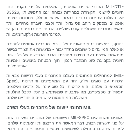
מחברי סיבים אופטיים, הנשלטים על ידי תקנים כגון MIL-DTL-
83526, חיוניים ליישומי תקשורת במהירות גבוהה. עם התפשטותן
של פעולות עתירות נתונים במגזר הצבאי והחלל, פתרונות סיבים
אופטיים מספקים רוחב פס גדול יותר וקצבי העברה מהירים יותר
מאשר מחברים חשמליים קונבנציונליים. הם חיוניים בסביבות בהן יש
למזער הפרעות אלקטרומגנטיות.
בנוסף, וריאציות בתוך קטגוריות אלו - כמו מחברים אטומים לסביבה
או כאלה המיועדים ליישומים בתדר גבוה - מדגישות את הצורך בגישה
מותאמת אישית בעת בחירת מחברים. הבנת הדרישות של כל יישום
חיונית בקביעת סוג המחבר הנכון, תוך הבטחת ביצועים ואמינות
אופטימליים.
למתחילים המתנסים בעולם המחברים בעלי דרישות צבאיות (MIL-
Spec), היכרות עם סוגים אלה, יחד עם המאפיינים והיתרונות
הספציפיים שלהם, היא קריטית. כל סוג עונה על צרכים ואילוצים
תפעוליים ספציפיים, מה שמבטיח שמשתמשים יוכלו לקבל החלטות
מושכלות המותאמות ליישומים הייחודיים שלהם.
תחומי יישום של מחברים בעלי מפרט MIL
היישומים של מחברים בעלי דרישות MIL-SPEC מגוונים ומשתרעים
על פני תעשיות רבות, דבר המאשר את הרבגוניות והאמינות שלהם.
למרות שתוכננו בתחילה לשימושים צבאיים וביטחוניים, הם מצאו