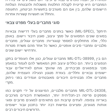
המחברים היא קריטית לקבלת החלטות מושכלות ולהבטחת הצלחת
היישומים שלהם, בין אם הם מעורבים בתעשיות הביטחון, התעופה
והחלל או תעשיות קשורות אחרות.
סוגי מחברים בעלי מפרט צבאי
כאשר בוחנים מחברים בעלי דרישות צבאיות (MIL-SPEC), תיתקל
בסוגים שונים המסווגים על סמך עיצוב, סגנון חיבור ויישום. באופן
כללי, אלה מתחלקים למספר קטגוריות: מחברים עגולים, מחברים
מלבניים ומחברי סיבים אופטיים, כאשר כל אחד מהם משרת מטרות
ותרחישי יישום שונים.
מחברים עגולים, כגון אלו העומדים בתקן MIL-DTL-38999, הם בין
הנפוצים ביותר. הם כוללים עיצוב חזק המאפשר להם לעמוד במאמץ
מכני ובמפגעים סביבתיים, מה שהופך אותם לאידיאליים עבור
יישומים צבאיים וחלליים. בעזרת מנגנון הנעילה העצמית שלהם,
מחברים אלה מבטיחים חיבורים מאובטחים ועמידים בפני ניתוק
מקרי.
מחברים מלבניים, המיוצגים על ידי תקנים כמו MIL-DTL-24308,
מספקים פריסה רב-תכליתית יותר, המאפשרת חיבורים מורכבים
באריזה צפופה. לעתים קרובות הם מתאימים למגעים מרובים וסוגי
אותות מגוונים, ומציעים גמישות רבה יותר בתכנון עבור יישומים
הדורשים חיבורים רבים.