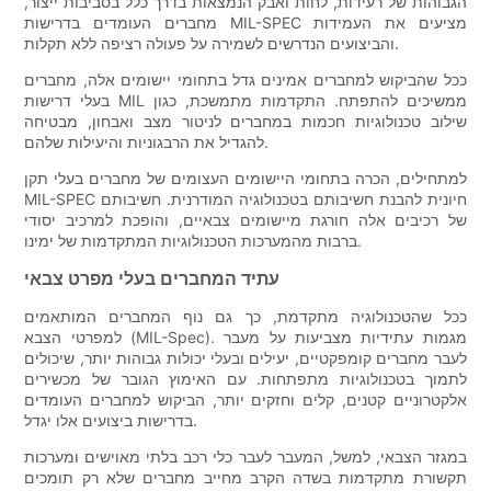
הגבוהות של רעידות, לחות ואבק הנמצאות בדרך כלל בסביבות ייצור,
מחברים העומדים בדרישות MIL-SPEC מציעים את העמידות
והביצועים הנדרשים לשמירה על פעולה רציפה ללא תקלות.
ככל שהביקוש למחברים אמינים גדל בתחומי יישומים אלה, מחברים
בעלי דרישות MIL ממשיכים להתפתח. התקדמות מתמשכת, כגון
שילוב טכנולוגיות חכמות במחברים לניטור מצב ואבחון, מבטיחה
להגדיל את הרבגוניות והיעילות שלהם.
למתחילים, הכרה בתחומי היישומים העצומים של מחברים בעלי תקן
MIL-SPEC חיונית להבנת חשיבותם בטכנולוגיה המודרנית. חשיבותם
של רכיבים אלה חורגת מיישומים צבאיים, והופכת למרכיב יסודי
ברבות מהמערכות הטכנולוגיות המתקדמות של ימינו.
עתיד המחברים בעלי מפרט צבאי
ככל שהטכנולוגיה מתקדמת, כך גם נוף המחברים המותאמים
למפרטי הצבא (MIL-Spec). מגמות עתידיות מצביעות על מעבר
לעבר מחברים קומפקטיים, יעילים ובעלי יכולות גבוהות יותר, שיכולים
לתמוך בטכנולוגיות מתפתחות. עם האימוץ הגובר של מכשירים
אלקטרוניים קטנים, קלים וחזקים יותר, הביקוש למחברים העומדים
בדרישות ביצועים אלו יגדל.
במגזר הצבאי, למשל, המעבר לעבר כלי רכב בלתי מאוישים ומערכות
תקשורת מתקדמות בשדה הקרב מחייב מחברים שלא רק תומכים