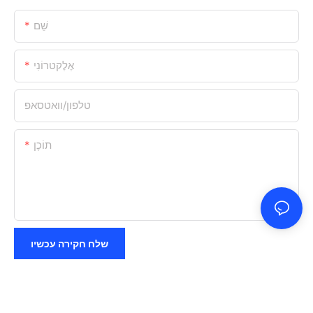
שֵׁם
אֶלֶקטרוֹנִי
טלפון/וואטסאפ
תוֹכֶן
שלח חקירה עכשיו