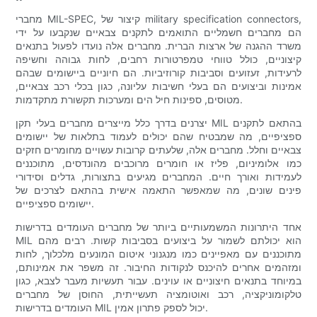
מחברי MIL-SPEC, קיצור של military specification connectors,
הם מחברים חשמליים התואמים לתקנים צבאיים שנקבעו על ידי
משרד ההגנה של ארצות הברית. מחברים אלה נועדו לפעול בתנאים
קיצוניים, כולל טווחי טמפרטורות רחבים, לחות גבוהה וחשיפה
לרעידות, זעזועים וסביבות קורוזיביות. הם חיוניים ביישומים שבהם
אמינות וביצועים הם בעלי חשיבות עליונה, כגון בכלי רכב צבאיים,
מטוסים, ספינות חיל הים ומערכות תקשורת מתקדמות.
יצרנים בדרך כלל מייצרים מחברים בעלי תקן MIL בהתאם לתקנים
ספציפיים, מה שמבטיח שהם יכולים לעמוד בתלאות של יישומים
צבאיים וחלל. מחברים אלה, שלעתים קרובות עשויים מחומרים חזקים
כמו אלומיניום, פליז או חומרים מרוכבים מהונדסים, מתוכננים
לעמידות ואורך חיים. המחברים מגיעים בתצורות, גדלים וסידורי
פינים שונים, מה שמאפשר התאמה אישית בהתאם לצרכים של
יישומים ספציפיים.
אחד היתרונות המשמעותיים ביותר של מחברים העומדים בדרישות
MIL הוא יכולתם לשמור על ביצועים בסביבות קשות. רבים מהם
מתוכננים עם מאפיינים כמו מנגנוני איטום המונעים מלכלוך, לחות
ומזהמים אחרים להיכנס לנקודות החיבור. זה משפר את אמינותם,
במיוחד בתנאים חיצוניים או עוינים. עבור תעשיות מעבר לצבא, כגון
טלקומוניקציה, רכב ואוטומציה תעשייתית, החוסן של מחברים
העומדים בדרישות MIL יכול לספק פתרון אמין.