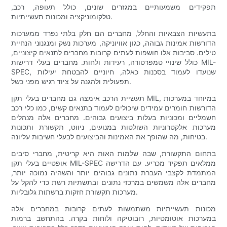
תפקידים משמעותיים במגזרים שונים, כולל תעופה, רכב,
טלקומוניקציה ומכונות תעשייתיות.
בתעשיות הצבאיות והחלל, מחברים הם חלק בלתי נפרד ממערכות
הדורשות אמינות גבוהה, כגון אוויוניקה, מערכות נשק ומנגנוני הנחיית
טילים. סביבות אלו חושפות לעתים קרובות מחברים לתנאים קיצוניים,
כולל שינויי טמפרטורה, רעידות ולחות. מחברים בעלי דרישות MIL-
SPEC, שנועדו לעמוד בסכנות כאלה, חיוניים להבטחת יעילות
תפעולית ולהגנה על ציוד רגיש מפני כשל.
תעשיית הרכב אימצה גם מחברים בעלי תקן MIL, במיוחד במערכות
הדורשות חומרים עמידים שיכולים לעמוד בתנאים קשים, כמו כלי רכב
חשמליים ומכוניות בעלות ביצועים גבוהים. מחברים אלה מנהלים
מערכות אלקטרוניות השולטות במנועים, ניווט, תקשורת ותכונות
בטיחות, מה שהופך את האמינות והביצועים לבעלי חשיבות עליונה.
בתחום התקשורת, שבה שלמות האות היא קריטית, מחברי סיבים
אופטיים בעלי תקן MIL-SPEC ממלאים תפקיד מכריע. עם הדרישה
המתמדת לקצבי העברת נתונים גבוהים יותר והשהיה נמוכה יותר,
מחברים אלה משמשים במרכזי נתונים ובתשתיות רשת כדי להקל על
מערכות תקשורת חזקות ברשתות גלובליות.
מכונות תעשייתיות משתמשות לעתים קרובות במחברים אלה
במערכות אוטומטיות, רובוטיקה ולוחות בקרה. בהתחשב ברמות