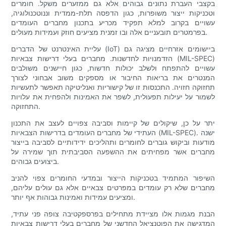
בקצבי העברת נתונים גבוהים אלא גם ממזערים משקל. חומרים
וטכניקות ייצור משופרות, כגון הדפסה תלת-ממדית וננוטכנולוגיה,
עשויים בקרוב למלא תפקיד מכריע בתכנון מחברים העומדים
בפרמטרים תובעניים אלה ובו זמנית מציעים חוזק ועמידות מעולים.
עליית האינטרנט של הדברים (IoT) ביישומים אזרחיים מציגה גם
הזדמנויות לחדשנות. מחברים בעלי דרישות צבאיות (MIL-SPEC)
עשויים להתפתח ולשלב יכולות חדשות, כגון חיישנים משולבים
המנטרים את בריאות החיבור או מספקים משוב אבחוני לצורך
תחזוקה חזויה. התכנסות זו של קישוריות ואנליטיקה תאפשר לתעשיות
לשמור על יעילות תפעולית, לשפר את האמינות ולהפחית את עלויות
התחזוקה.
יתר על כן, שיקולים של קיימות וסביבה צפויים לעצב את התכנון
העתידי של מחברים העומדים בדרישות הצבאיות (MIL-SPEC). ישנה
מודעות וביקוש גוברים לחומרים ותהליכים ידידותיים לסביבה בייצור
מחברים אשר מפחיתים את ההשפעה הסביבתית תוך שמירה על
ביצועים גבוהים.
השיפור המתמיד בטכניקות הייצור ובמדעי החומרים צפוי להניב
מחברים שלא רק עומדים במפרטים צבאיים אלא גם עולים עליהם,
ומציעים עמידות ואמינות גבוהות אף יותר.
הבנת מגמות אלו מציידת מתחילים בפרספקטיבה צופה פני עתיד,
המדגישה את הפוטנציאל החדשני של מחברים בעלי דרישות צבאיות