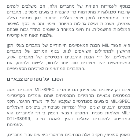
בנוסף לעמידות הפיזית של מחברים אלה, הם משלבים לעתים
קרובות טכנולוגיות מתקדמות כדי להבטיח ביצועים מעולים. מחברים
רבים המותאמים לתקן צבאי כוללים תכונות כגון מנגנוני נעילה
עצמית, מערכות נעילה גדולות במיוחד וציפוי זהב או כסף לשיפור
המוליכות החשמלית. זה חיוני במיוחד ביישומים בתדר גבוה שבהם
שלמות האות היא קריטית.
הבנת המאפיינים הייחודיים של מחברים בעלי תקן MIL היא הצעד
הראשון למתחילים השואפים לנווט בנוף המורכב של מחברים
חשמליים. על ידי הבנת ההיבטים הבסיסיים של מחברים אלה,
המשתמשים יהיו מצוידים טוב יותר לבחור, ליישם ולתחזק את
המחברים המתאימים לצרכיהם הספציפיים.
הסבר על מפרטים צבאיים
מחברים מסוג MIL-SPEC אינם רק עיצובים אקראיים; הם עומדים
במפרטים צבאיים מחמירים המבטיחים שהם עומדים בקריטריוני
ביצועים סטנדרטיים שנקבעו על ידי משרד ההגנה. תקני MIL-SPEC
מכסים היבטים שונים, כולל עמידות סביבתית, ביצועים חשמליים
ושלמות מכנית. המפרט הצבאי הנפוץ ביותר למחברים הוא MIL-
DTL-38999, המתייחס למחברים עגולים והפך לאמת מידה
לאמינות.
באופן ספציפי, תקנים אלה מכתיבים פרמטרי ביצועים עבור מחברים,