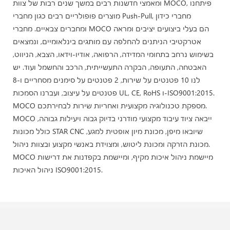
ומאמצי חדשנות רבים במשך שנים רבות של צוות MOCO, פיתחנו
מוצרים פופולריים רבים כגון מחברי Push-Pull, מחברי כידון
ומחברים צבאיים. מחברי MOCO הם בעלי ביצועים יציבים ומראה
אטרקטיבי הניתנים להחלפה עם מותגים בינלאומיים, ונמצאים
בשימוש נרחב בתחומי המדידה, הרפואה, אודיו-וידאו, הצבא, הניווט,
האבטחה, התעופה, הבקרה התעשייתית, הרכב והחשמל ועוד. יש
לנו 10 פטנטים על שירות, 2 פטנטים על סימנים מסחריים ו-8
פטנטים על עיצוב, ועברנו הסמכות UL, CE, RoHS ו-ISO9001:2015.
MOCO מספקת טכנולוגיה מקצועית ואחריות שירות לבחירתכם.
MOCO ייבאה ציוד עיבוד מקצועי מודרני בדיוק גבוה ויעילות גבוהה,
כולל מכונות STAR CNC שיובאו מיפן, מכונת מיון אופטית למגע,
מכונת הזרקה ומכונת ליטוש, ומצוידת באנשי מקצוע ובצוות ניהול.
MOCO מיישמת ניהול איכות מקיף, ומיישמת בקפדנות את דרישות
ניהול האיכות ISO9001:2015.