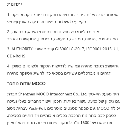
יתרונות
1. אוטונומיה: בבעלות ציוד ייצור מיובא מתקדם וציוד בדיקה ובדיקה
מקצועי להשלמת הייצור והבדיקה באופן עצמאי
2. אוניברסליות: בשימוש נרחב בתחומי הצבא, הרפואה,
האודיו-וידאו, הניווט, המדידה, התעופה, הביטחון, התקשורת והרכב.
3. AUTHORITY: עבר אישורי GJB9001C-2017, ISO9001:2015, UL,
CE ו-RoHS
4. גמישות: תגובה מהירה וגמישה לדרישות הלקוח ולשינויים בשוק.
דגמים אוניברסליים עשירים במלאי כדי להשיג אספקה ​​מהירה.
אודות מחבר MOCO
חברת Shenzhen MOCO Interconnect Co., Ltd, היא מפעל היי-טק
עם ניסיון של כמעט עשור בפיתוח, תכנון וייצור מחברים בעלי נעילה
עצמית מסוג Push-Pull. עם מספר פטנטים מוסמכים, MOCO יכולה
לספק לכם פתרונות הרכבת כבלים איכותיים וידידותיים לסביבה.
עם שטח של 1600 מ"ר למחקר, פיתוח וייצור. תחת ניהול מצוין