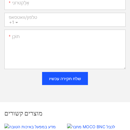
אֶלֶקטרוֹנִי
טלפון/וואטסאפ
+1
תוֹכֶן
שלח חקירה עכשיו
מוצרים קשורים