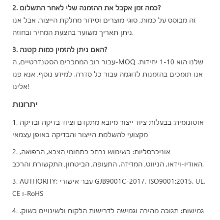
2. כמה זמן אקבל את ההזמנה שלי לאחר התשלום?
זה מבוסס על כמות, סוגי מוצרים וסידור מחלקת הייצור. אבל אנו
ניתן תאריך משוער בהצעת המחיר ובחוזה.
3. האם ניתן להזמין כמות קטנה?
עבור רוב המחברים הסטנדרטיים, ה-MOQ שלנו הוא 1-10 יחידות.
אנו תומכים בהזמנות לדוגמה עבור כל סדרה. למידע נוסף, אנא פנו
אלינו!
יתרונות
1. אוטונומיה: בבעלות ציוד ייצור מיובא מתקדם וציוד בדיקה ובדיקה
מקצועי להשלמת הייצור והבדיקה באופן עצמאי
2. אוניברסליות: בשימוש נרחב בתחומי הצבא, הרפואה,
האודיו-וידאו, הניווט, המדידה, התעופה, הביטחון, התקשורת והרכב.
3. AUTHORITY: עבר אישורי GJB9001C-2017, ISO9001:2015, UL,
CE ו-RoHS
4. גמישות: תגובה מהירה וגמישה לדרישות הלקוח ולשינויים בשוק.