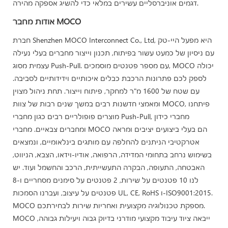
דגמים אוניברסליים עשירים במלאי כדי להשיג אספקה ​​מהירה.
אודות מחבר MOCO
חברת Shenzhen MOCO Interconnect Co., Ltd, היא מפעל היי-טק
עם ניסיון של כמעט עשור בפיתוח, תכנון וייצור מחברים בעלי נעילה
עצמית מסוג Push-Pull. עם מספר פטנטים מוסמכים, MOCO יכולה
לספק לכם פתרונות הרכבת כבלים איכותיים וידידותיים לסביבה.
עם שטח של 1600 מ"ר למחקר, פיתוח וייצור. תחת ניהול מצוין
ומאמצי חדשנות רבים במשך שנים רבות של צוות MOCO, פיתחנו
מוצרים פופולריים רבים כגון מחברי Push-Pull, מחברי כידון
ומחברים צבאיים. מחברי MOCO הם בעלי ביצועים יציבים ומראה
אטרקטיבי הניתנים להחלפה עם מותגים בינלאומיים, ונמצאים
בשימוש נרחב בתחומי המדידה, הרפואה, אודיו-וידאו, הצבא, הניווט,
האבטחה, התעופה, הבקרה התעשייתית, הרכב והחשמל ועוד. יש
לנו 10 פטנטים על שירות, 2 פטנטים על סימנים מסחריים ו-8
פטנטים על עיצוב, ועברנו הסמכות UL, CE, RoHS ו-ISO9001:2015.
MOCO מספקת טכנולוגיה מקצועית ואחריות שירות לבחירתכם.
MOCO ייבאה ציוד עיבוד מקצועי מודרני בדיוק גבוה ויעילות גבוהה,