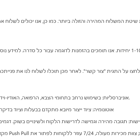
1. אוניברסליות: בשימוש נרחב בתחומי הצבא, הרפואה, האודיו-וידאו, הניווט, המדידה, התעופה, הביטחון, התקשורת והרכב.
2. אוטונומיה: ציוד ייצור מיובא מתקדם בבעלות וציוד ב