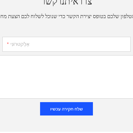
צרו איתנו קשר
אֶלֶקטרוֹנִי
שלח חקירה עכשיו