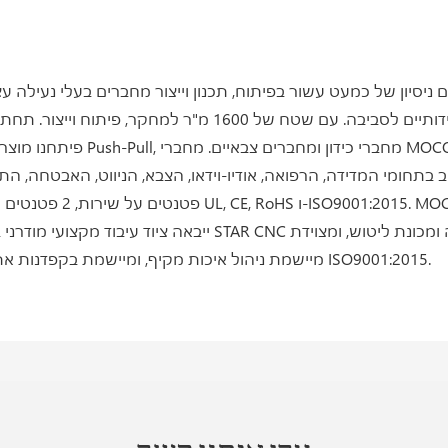
באנשי מקצוע ובצוות ניהול. MOCO מיישמת ניהול איכות מקיף, ומיישמת בקפדנות את דרישות ניהול האיכות ISO9001:2015.