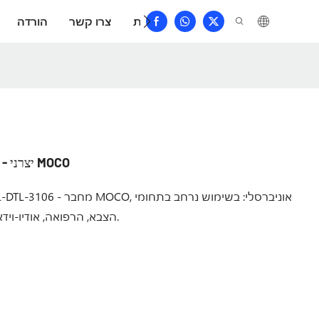
שאלות נפוצות
צרו קשר
הורדה
סין MOCO צבאי מחבר MIL-DTL-3106 יצרני - מחבר MOCO
הצבא, הרפואה, אודיו-וידאו, ניווט, מדידה, תעופה, אבטחה, תקשורת ורכב.