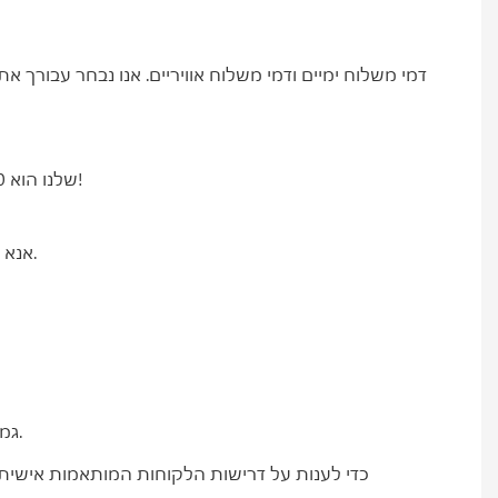
עבור רוב המחברים הסטנדרטיים, ה-MOQ שלנו הוא 1-10 יחידות. אנו תומכים בהזמנות לדוגמה עבור כל סדרה. למידע נוסף, אנא פנו אלינו!
אנא לחצו על התגית "צור קשר". לאחר מכן תוכלו לשלוח לנו את פנייתכם בדוא"ל, או להתקשר אלינו ישירות. בואו נדבר על הפרטים.
3. גמישות: תגובה מהירה וגמישה לדרישות הלקוח ולשינויים בשוק. דגמים אוניברסליים עשירים במלאי כדי להשיג אספקה ​​מהירה.