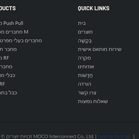
DUCTS
QUICK LINKS
בית
מחברי Push Pull
מוצרים
מחברים מסדרת M
בַּקָשָׁה
מחברים בעלי מפרט 
שירות מותאם אישית
מחבר ת
מִקרֶה
מחברי RF
אודותינו
מחברי 
חֲדָשׁוֹת
כבלי מ
הורדה
כבלי 
צרו קשר
כבל בתפ
שאלות נפוצות
|
מדיניות פרטיות
זכויות יוצרים © 2025 שנזן MOCO Interconnect Co., Ltd. |