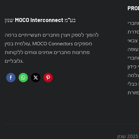
PRO
שנזן MOCO Interconnect בע"מ
להפוך לספק ויצרן מחברים תעשייתיים ברמה
צבאי
עולמית בסין, MOCO Connectors מספקים
עופה
פתרונות מחברים אמינים ונוחים ללקוחות
גלובליים.
כידון
צלמה
RF
זורת