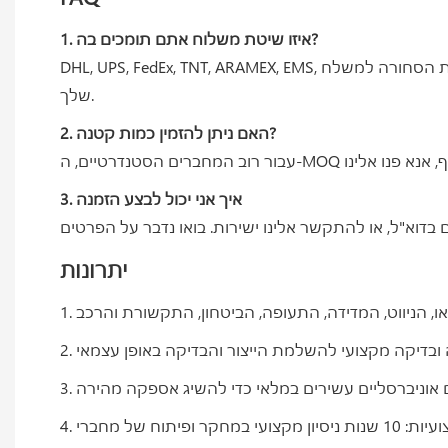
1. איזו שיטת משלוח אתם תומכים בה?
DHL, UPS, FedEx, TNT, ARAMEX, EMS, דמי משלוח ימיים ודמי משלוח אוויריים. אנו נבחר עבורך את שיטת המשלוח המהירה והזולה ביותר. כמו כן, אנו יכולים לשלוח את הסחורה למשלח
שלך.
2. האם ניתן להזמין כמות קטנה?
3. איך אני יכול לבצע הזמנה
יתרונות
דיקה ובדיקה מקצועי להשלמת הייצור והבדיקה באופן עצמאי
4. מקצועיות: 10 שנות ניסיון מקצועי במחקר ופיתוח של מחברי Push Pull כדי לענות על דרישות הלקוחות המותאמות אישית; צוות מכירות מעולה, 7/24 עוזר ללקוחות לפתור את