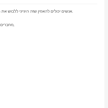
אנשים יכולים להאמין שזה היגייני ללבוש את המוצר הזה. הוא שומר על כפות הרגליים יבשות ומפחית ריחות, מה שעוזר לאנשים להימנע ממחלות הקשורות לכפות הרגליים.
מחברים צבאיים מסדרת 3106, נמצאים בשימוש נרחב בציוד תקשורת צבאי, מכ"ם, הנחיה ימית, רובוטיקה וכו'. סדרה זו כוללת תקע ישר,