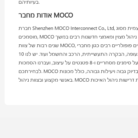
בעיותיהם.
אודות מחבר MOCO
חברת Shenzhen MOCO Interconnect Co., Ltd, היא מפעל היי-טק עם ניסיון של כמעט עשור בפיתוח, תכנון וייצור מחברים בעלי נעילה עצמית מסוג Push-Pull. עם מספר פטנטים
מוסמכים, MOCO יכולה לספק לכם פתרונות הרכבת כבלים איכותיים וידידותיים לסביבה. עם שטח של 1600 מ"ר למחקר, פיתוח וייצור. תחת ניהול מצוין ומאמצי חדשנות רבים במשך
שנים רבות של צוות MOCO, פיתחנו מוצרים פופולריים רבים כגון מחברי Push-Pull, מחברי כידון ומחברים צבאיים. מחברי MOCO הם בעלי ביצועים יציבים ומראה אטרקטיבי הניתנים
להחלפה עם מותגים בינלאומיים, ונמצאים בשימוש נרחב בתחומי המדידה, הרפואה, אודיו-וידאו, הצבא, הניווט, האבטחה, התעופה, הבקרה התעשייתית, הרכב והחשמל ועוד. יש לנו 10
פטנטים על שירות, 2 פטנטים על סימנים מסחריים ו-8 פטנטים על עיצוב, ועברנו הסמכות UL, CE, RoHS ו-ISO9001:2015. MOCO מספקת טכנולוגיה מקצועית ואחריות שירות
לבחירתכם. MOCO ייבאה ציוד עיבוד מקצועי מודרני בדיוק גבוה ויעילות גבוהה, כולל מכונות STAR CNC שיובאו מיפן, מכונת מיון אופטית למגע, מכונת הזרקה ומכונת ליטוש, ומצוידת