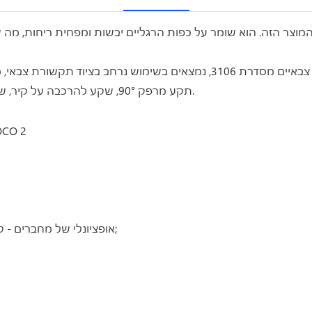
תקע מרפק 90°, שקע להרכבה על קיר, שקע להרכבה על קופסה, שקע מקושר ושקע הזנה למחצה.
3. אופציונלי של מחברים - קדמיום או לא קדמיום, חומר סגסוגת אבץ ידידותי לסביבה;