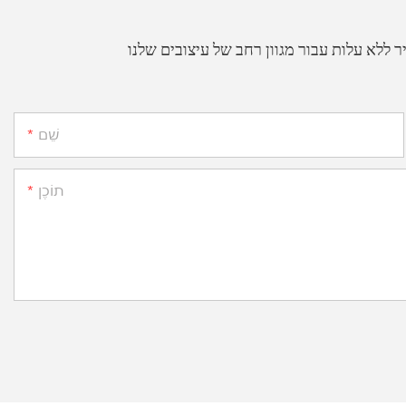
שֵׁם
תוֹכֶן