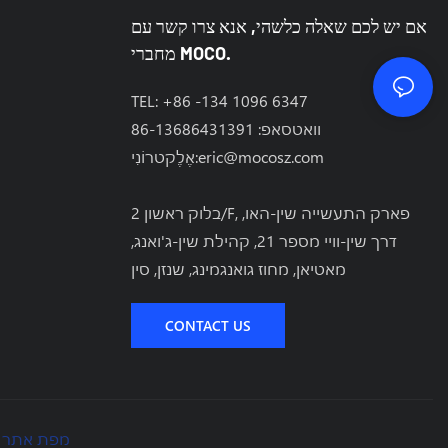
אם יש לכם שאלה כלשהי, אנא צרו קשר עם
מחברי MOCO.
TEL: +86 -134 1096 6347
וואטסאפ: 86-13686431391
eric@mocosz.com
אֶלֶקטרוֹנִי:
בלוק ראשון 2/F, פארק התעשייה שין-האו,
דרך שין-וויי מספר 21, קהילת שין-ג'ואנג,
מאטיאן, מחוז גואנגמינג, שנזן, סין
CONTACT US
מפת אתר