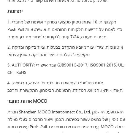
יש לנו קטלוג מפורט, אנא צרו איתנו קשר כדי לקבל אותו.
יתרונות
1. מקצועיות: 10 שנות ניסיון מקצועי במחקר ופיתוח של מחברי
Push Pull כדי לענות על דרישות הלקוחות המותאמות אישית; צוות
מכירות מעולה, 7/24 עוזר ללקוחות לפתור את בעיותיהם.
2. אוטונומיה: ציוד ייצור מיובא מתקדם בבעלות וציוד בדיקה ובדיקה
מקצועי להשלמת הייצור והבדיקה באופן עצמאי
3. AUTHORITY: עבר אישורי GJB9001C-2017, ISO9001:2015, UL,
CE ו-RoHS
4. אוניברסליות: בשימוש נרחב בתחומי הצבא, הרפואה,
האודיו-וידאו, הניווט, המדידה, התעופה, הביטחון, התקשורת והרכב.
אודות מחבר MOCO
חברת Shenzhen MOCO Interconnect Co., Ltd, היא מפעל היי-טק
עם ניסיון של כמעט עשור בפיתוח, תכנון וייצור מחברים בעלי נעילה
עצמית מסוג Push-Pull. עם מספר פטנטים מוסמכים, MOCO יכולה