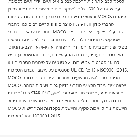
לספק לכם פתרונות הרכבת כבלים איכותיים וידידותיים לסביבה.
עם שטח של 1600 מ"ר למחקר, פיתוח וייצור. תחת ניהול מצוין
ומאמצי חדשנות רבים במשך שנים רבות של צוות MOCO, פיתחנו
מוצרים פופולריים רבים כגון מחברי Push-Pull, מחברי כידון
ומחברים צבאיים. מחברי MOCO הם בעלי ביצועים יציבים ומראה
אטרקטיבי הניתנים להחלפה עם מותגים בינלאומיים, ונמצאים
בשימוש נרחב בתחומי המדידה, הרפואה, אודיו-וידאו, הצבא, הניווט,
האבטחה, התעופה, הבקרה התעשייתית, הרכב והחשמל ועוד. יש
לנו 10 פטנטים על שירות, 2 פטנטים על סימנים מסחריים ו-8
פטנטים על עיצוב, ועברנו הסמכות UL, CE, RoHS ו-ISO9001:2015.
MOCO מספקת טכנולוגיה מקצועית ואחריות שירות לבחירתכם.
MOCO ייבאה ציוד עיבוד מקצועי מודרני בדיוק גבוה ויעילות גבוהה,
כולל מכונות STAR CNC מיובאות מיפן, מכונת מיון אופטית למגע,
מכונת הזרקה ומכונת ליטוש, ומצוידת באנשי מקצוע ובצוות ניהול.
MOCO מיישמת ניהול איכות מקיף, ומיישמת בקפדנות את דרישות
ניהול האיכות ISO9001:2015.