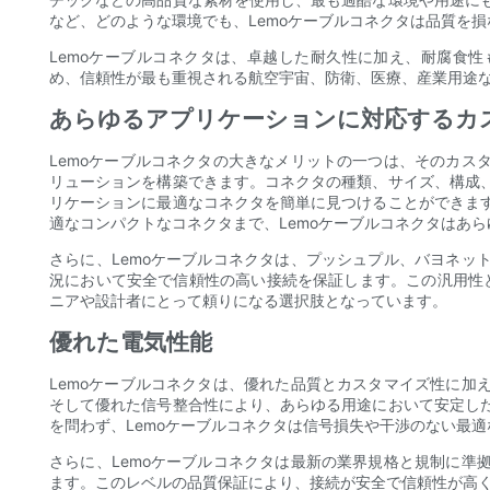
など、どのような環境でも、Lemoケーブルコネクタは品質を
Lemoケーブルコネクタは、卓越した耐久性に加え、耐腐食
め、信頼性が最も重視される航空宇宙、防衛、医療、産業用途
あらゆるアプリケーションに対応するカ
Lemoケーブルコネクタの大きなメリットの一つは、そのカス
リューションを構築できます。コネクタの種類、サイズ、構成
リケーションに最適なコネクタを簡単に見つけることができま
適なコンパクトなコネクタまで、Lemoケーブルコネクタはあ
さらに、Lemoケーブルコネクタは、プッシュプル、バヨネッ
況において安全で信頼性の高い接続を保証します。この汎用性と
ニアや設計者にとって頼りになる選択肢となっています。
優れた電気性能
Lemoケーブルコネクタは、優れた品質とカスタマイズ性に加
そして優れた信号整合性により、あらゆる用途において安定し
を問わず、Lemoケーブルコネクタは信号損失や干渉のない最
さらに、Lemoケーブルコネクタは最新の業界規格と規制に準
ます。このレベルの品質保証により、接続が安全で信頼性が高