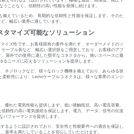
損なうことなく、信頼性の高い性能を発揮し続けます。
性も備えているため、長期的な信頼性と性能を保証します。そのた
など、幅広い業界に適しています。
スタマイズ可能なソリューション
タマイズ性です。お客様固有の要件を満たす、オーダーメイドのソ
、ケーブル長など、幅広い選択肢をご用意しており、お客様のアプ
す。屋外での使用に適した堅牢なコネクタから、狭いスペースに最
らゆるニーズに応えるソリューションを提供します。
ト、ネジロックなど、様々なロック機構を備えており、あらゆる状
柔軟性により、Lemoケーブルコネクタは、様々な業界のエンジ
え、優れた電気性能も提供します。低い接触抵抗、高い電流容量、
た信頼性の高い電気接続を保証します。電力、データ、信号の伝送
適なパフォーマンスを提供します。
拠するように設計されており、安全性と性能要件への適合を保証し
く、基準を満たしていることを安心していただけます。