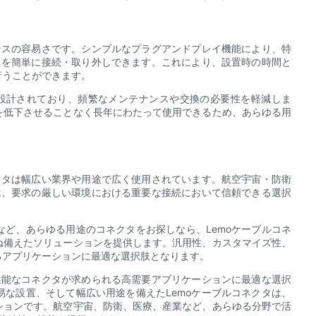
ンスの容易さです。シンプルなプラグアンドプレイ機能により、特
タを簡単に接続・取り外しできます。これにより、設置時の時間と
行うことができます。
て設計されており、頻繁なメンテナンスや交換の必要性を軽減しま
を低下させることなく長年にわたって使用できるため、あらゆる用
クタは幅広い業界や用途で広く使用されています。航空宇宙・防衛
は、要求の厳しい環境における重要な接続において信頼できる選択
ど、あらゆる用途のコネクタをお探しなら、Lemoケーブルコネ
ね備えたソリューションを提供します。汎用性、カスタマイズ性、
るアプリケーションに最適な選択肢となります。
性能なコネクタが求められる高需要アプリケーションに最適な選択
な設置、そして幅広い用途を備えたLemoケーブルコネクタは、
ションです。航空宇宙、防衛、医療、産業など、あらゆる分野で活