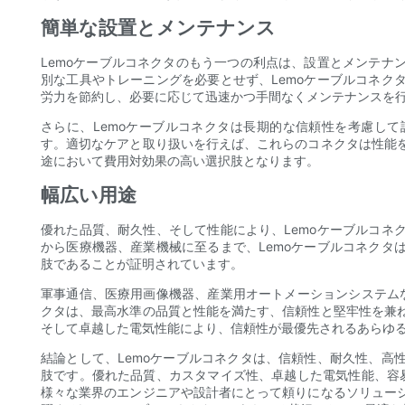
簡単な設置とメンテナンス
Lemoケーブルコネクタのもう一つの利点は、設置とメンテナ
別な工具やトレーニングを必要とせず、Lemoケーブルコネク
労力を節約し、必要に応じて迅速かつ手間なくメンテナンスを
さらに、Lemoケーブルコネクタは長期的な信頼性を考慮し
す。適切なケアと取り扱いを行えば、これらのコネクタは性能
途において費用対効果の高い選択肢となります。
幅広い用途
優れた品質、耐久性、そして性能により、Lemoケーブルコネ
から医療機器、産業機械に至るまで、Lemoケーブルコネクタ
肢であることが証明されています。
軍事通信、医療用画像機器、産業用オートメーションシステムな
クタは、最高水準の品質と性能を満たす、信頼性と堅牢性を兼
そして卓越した電気性能により、信頼性が最優先されるあらゆ
結論として、Lemoケーブルコネクタは、信頼性、耐久性、高
肢です。優れた品質、カスタマイズ性、卓越した電気性能、容易
様々な業界のエンジニアや設計者にとって頼りになるソリュー