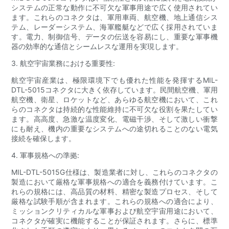
システムの正常な動作に不可欠な軍事用途で広く使用されてい
ます。これらのコネクタは、軍用車両、航空機、地上通信シス
テム、レーダーシステム、海軍艦艇などで広く採用されていま
す。電力、制御信号、データの伝送を容易にし、重要な軍事機
器の効率的な通信とシームレスな運用を実現します。
3. 航空宇宙業務における重要性:
航空宇宙産業は、極限環境下でも優れた性能を発揮するMIL-
DTL-5015コネクタに大きく依存しています。民間航空機、軍用
航空機、衛星、ロケットなど、あらゆる航空機において、これ
らのコネクタは持続的な性能維持に不可欠な役割を果たしてい
ます。高高度、急激な温度変化、電磁干渉、そして激しい衝撃
にも耐え、機内の重要なシステムへの途切れることのない電気
接続を確保します。
4. 軍事規格への準拠:
MIL-DTL-5015G仕様は、製造業者に対し、これらのコネクタの
製造において厳格な軍事規格への適合を義務付けています。こ
れらの規格には、高品質の材料、精密な製造プロセス、そして
厳格な試験手順が含まれます。これらの規格への適合により、
ミッションクリティカルな軍事および航空宇宙用途において、
コネクタが確実に機能することが保証されます。さらに、標準