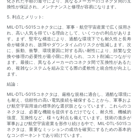
化された手順の遵守により、異なるメーカーのコネクタ間の互
換性が保証され、メンテナンスと修理が容易になります。
5. 利点とメリット:
MIL-DTL-5015コネクタには、軍事・航空宇宙産業で広く採用さ
れ、高い人気を得ている理由として、いくつかの利点がありま
す。まず、堅牢な構造により、過酷な環境下でも耐久性と長寿
命が確保され、故障やダウンタイムのリスクが低減します。次
に、振動、衝撃、環境要因に対する高い耐性により、頻繁な交
換や修理の必要性が最小限に抑えられ、コスト削減につながり
ます。最後に、異なるメーカーのコネクタ間で互換性があるた
め、複雑なシステムを組み立てる際の柔軟性と統合性が向上し
ます。
結論：
MIL-DTL-5015コネクタは、厳格な規格に適合し、過酷な環境に
も耐え、信頼性の高い電気接続を確保することから、軍事およ
び航空宇宙用途の標準的な選択肢となっています。これらのコ
ネクタは、必要な機能を提供するだけでなく、耐久性、機械的
強度、互換性など、様々な利点も備えています。技術の進歩が
軍事および航空宇宙産業を形作り続ける中で、MIL-DTL-5015コ
ネクタは、重要なミッションの成功を確実にするための基本的
なコンポーネントであり続けています。