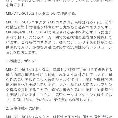
を当てます。
MIL-DTL-5015コネクタについて理解する:
MIL-DTL-5015コネクタ（MSコネクタとも呼ばれる）は、堅牢
な構造と堅牢な性能を特徴とする丸型ねじ込みコネクタです。
MIL規格MIL-DTL-5015Gに規定された要件を満たすように設計
されており、異なるメーカー間での互換性と互換性を確保して
います。これらのコネクタは、様々なシェルサイズと構成で提
供されており、多様な用途に対応する汎用性の高いソリューシ
ョンを提供します。
1. 機能とデザイン:
MIL-DTL-5015コネクタは、軍事および航空宇宙用途で遭遇する
最も過酷な環境条件にも耐えられるよう設​​計されています。耐
久性の高いアルミニウム合金シェルを採用し、優れた機械的強
度と軽量化を実現しています。また、ねじ込み式のカップリン
グ機構を採用することで、確実な嵌合と高い耐振動・耐衝撃性
を実現しています。さらに、気密シールオプションも備えてお
り、湿気、汚れ、その他の汚染物質から保護します。
2. 軍事作戦への応用:
MIL-DTL-5015コネクタは、信頼性と耐久性に優れた電気接続が