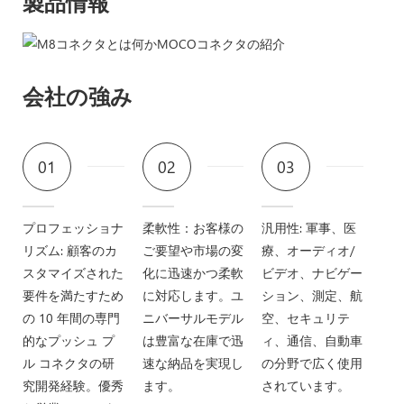
製品情報
会社の強み
01
02
03
プロフェッショナ
柔軟性：お客様の
汎用性: 軍事、医
リズム: 顧客のカ
ご要望や市場の変
療、オーディオ/
スタマイズされた
化に迅速かつ柔軟
ビデオ、ナビゲー
要件を満たすため
に対応します。ユ
ション、測定、航
の 10 年間の専門
ニバーサルモデル
空、セキュリテ
的なプッシュ プ
は豊富な在庫で迅
ィ、通信、自動車
ル コネクタの研
速な納品を実現し
の分野で広く使用
究開発経験。優秀
ます。
されています。