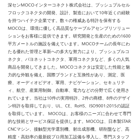
深センMOCOインターコネクト株式会社は、プッシュプルセル
フロックコネクタの開発、設計、製造において10年近くの経験
を持つハイテク企業です。数々の権威ある特許を保有する
MOCOは、環境に優しく高品質なケーブルアセンブリソリュー
ションをお客様に提供できます。研究開発と生産のための1600
平方メートルの施設を備えています。MOCOチームの長年にわ
たる優れた管理と革新への多大な努力により、プッシュプルコ
ネクタ、バヨネットコネクタ、軍用コネクタなど、多くの人気
商品を開発してきました。MOCOコネクタは安定した性能と魅
力的な外観を備え、国際ブランドと互換性があり、測定、医
療、オーディオビデオ、軍用、ナビゲーション、セキュリテ
ィ、航空、産業用制御、自動車、電力などの分野で広く使用さ
れています。当社は10件の実用特許、2件の商標、8件のデザイ
ン特許を取得しており、UL、CE、RoHS、ISO9001:2015の認証
を取得しています。 MOCOは、お客様のニーズに合わせて専門
的な技術とサービス保証を提供します。MOCOは、日本製STAR
CNCマシン、接触型光学選別機、射出成形機、研削盤など、高
精度・高効率の最新鋭プロ用加工設備を導入し、専門スタッフ