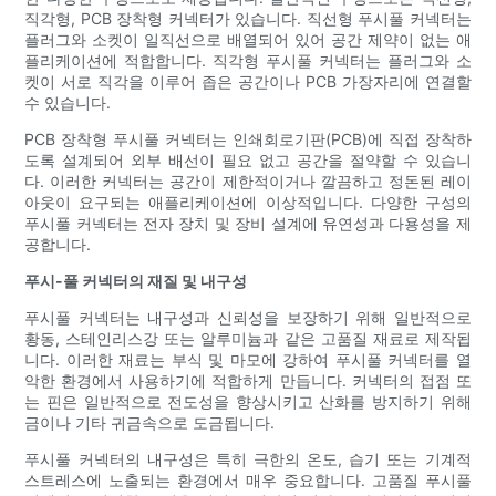
직각형, PCB 장착형 커넥터가 있습니다. 직선형 푸시풀 커넥터는
플러그와 소켓이 일직선으로 배열되어 있어 공간 제약이 없는 애
플리케이션에 적합합니다. 직각형 푸시풀 커넥터는 플러그와 소
켓이 서로 직각을 이루어 좁은 공간이나 PCB 가장자리에 연결할
수 있습니다.
PCB 장착형 푸시풀 커넥터는 인쇄회로기판(PCB)에 직접 장착하
도록 설계되어 외부 배선이 필요 없고 공간을 절약할 수 있습니
다. 이러한 커넥터는 공간이 제한적이거나 깔끔하고 정돈된 레이
아웃이 요구되는 애플리케이션에 이상적입니다. 다양한 구성의
푸시풀 커넥터는 전자 장치 및 장비 설계에 유연성과 다용성을 제
공합니다.
푸시-풀 커넥터의 재질 및 내구성
푸시풀 커넥터는 내구성과 신뢰성을 보장하기 위해 일반적으로
황동, 스테인리스강 또는 알루미늄과 같은 고품질 재료로 제작됩
니다. 이러한 재료는 부식 및 마모에 강하여 푸시풀 커넥터를 열
악한 환경에서 사용하기에 적합하게 만듭니다. 커넥터의 접점 또
는 핀은 일반적으로 전도성을 향상시키고 산화를 방지하기 위해
금이나 기타 귀금속으로 도금됩니다.
푸시풀 커넥터의 내구성은 특히 극한의 온도, 습기 또는 기계적
스트레스에 노출되는 환경에서 매우 중요합니다. 고품질 푸시풀