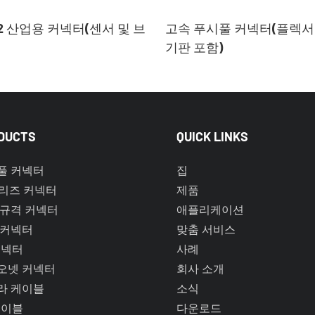
12 산업용 커넥터(센서 및 브
고속 푸시풀 커넥터(플렉서
기판 포함)
DUCTS
QUICK LINKS
풀 커넥터
집
시리즈 커넥터
제품
 규격 커넥터
애플리케이션
 커넥터
맞춤 서비스
커넥터
사례
오넷 커넥터
회사 소개
라 케이블
소식
케이블
다운로드