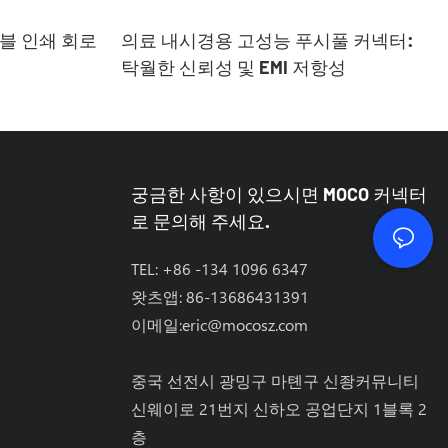
블 인쇄 회로
의료 내시경용 고성능 푸시풀 커넥터:
탁월한 신뢰성 및 EMI 저항성
궁금한 사항이 있으시면 MOCO 커넥터
로 문의해 주세요.
TEL: +86 -134 1096 6347
왓츠앱: 86-13686431391
이메일:
eric@mocosz.com
중국 선전시 광밍구 마톈구 신좡커뮤니티
신웨이로 21번지 신하오 공업단지 1블록 2
층