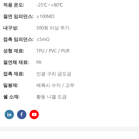
적용 온도:
-25℃~+80℃
절연 임피던스:
≥100MΩ
내구성:
500회 이상 주기
접촉 임피던스:
≤5mΩ
성형 재료:
TPU / PVC / PUR
절연체 재료:
PA
접촉 재료:
인광 구리 금도금
밀봉재:
에폭시 수지 / 고무
쉘 소재:
황동 니켈 도금