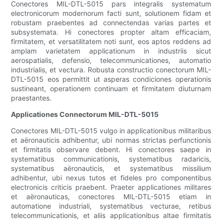
Conectores MIL-DTL-5015 pars integralis systematum
electronicorum modernorum facti sunt, solutionem fidam et
robustam praebentes ad connectendas varias partes et
subsystemata. Hi conectores propter altam efficaciam,
firmitatem, et versatilitatem noti sunt, eos aptos reddens ad
amplam varietatem applicationum in industriis sicut
aerospatialis, defensio, telecommunicationes, automatio
industrialis, et vectura. Robusta constructio conectorum MIL-
DTL-5015 eos permittit ut asperas condiciones operationis
sustineant, operationem continuam et firmitatem diuturnam
praestantes.
Applicationes Connectorum MIL-DTL-5015
Conectores MIL-DTL-5015 vulgo in applicationibus militaribus
et aëronauticis adhibentur, ubi normas strictas perfunctionis
et firmitatis observare debent. Hi conectores saepe in
systematibus communicationis, systematibus radaricis,
systematibus aëronauticis, et systematibus missilium
adhibentur, ubi nexus tutos et fideles pro componentibus
electronicis criticis praebent. Praeter applicationes militares
et aëronauticas, conectores MIL-DTL-5015 etiam in
automatione industriali, systematibus vecturae, retibus
telecommunicationis, et aliis applicationibus altae firmitatis