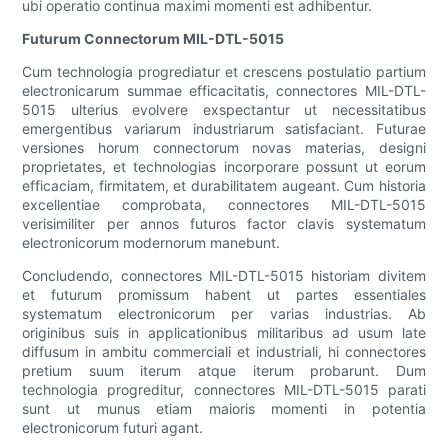
ubi operatio continua maximi momenti est adhibentur.
Futurum Connectorum MIL-DTL-5015
Cum technologia progrediatur et crescens postulatio partium
electronicarum summae efficacitatis, connectores MIL-DTL-
5015 ulterius evolvere exspectantur ut necessitatibus
emergentibus variarum industriarum satisfaciant. Futurae
versiones horum connectorum novas materias, designi
proprietates, et technologias incorporare possunt ut eorum
efficaciam, firmitatem, et durabilitatem augeant. Cum historia
excellentiae comprobata, connectores MIL-DTL-5015
verisimiliter per annos futuros factor clavis systematum
electronicorum modernorum manebunt.
Concludendo, connectores MIL-DTL-5015 historiam divitem
et futurum promissum habent ut partes essentiales
systematum electronicorum per varias industrias. Ab
originibus suis in applicationibus militaribus ad usum late
diffusum in ambitu commerciali et industriali, hi connectores
pretium suum iterum atque iterum probarunt. Dum
technologia progreditur, connectores MIL-DTL-5015 parati
sunt ut munus etiam maioris momenti in potentia
electronicorum futuri agant.