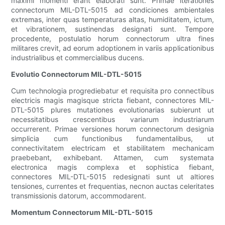
maximi momenti erant elaborati sunt. Primae iterationes
connectorum MIL-DTL-5015 ad condiciones ambientales
extremas, inter quas temperaturas altas, humiditatem, ictum,
et vibrationem, sustinendas designati sunt. Tempore
procedente, postulatio horum connectorum ultra fines
militares crevit, ad eorum adoptionem in variis applicationibus
industrialibus et commercialibus ducens.
Evolutio Connectorum MIL-DTL-5015
Cum technologia progrediebatur et requisita pro connectibus
electricis magis magisque stricta fiebant, connectores MIL-
DTL-5015 plures mutationes evolutionarias subierunt ut
necessitatibus crescentibus variarum industriarum
occurrerent. Primae versiones horum connectorum designia
simplicia cum functionibus fundamentalibus, ut
connectivitatem electricam et stabilitatem mechanicam
praebebant, exhibebant. Attamen, cum systemata
electronica magis complexa et sophistica fiebant,
connectores MIL-DTL-5015 redesignati sunt ut altiores
tensiones, currentes et frequentias, necnon auctas celeritates
transmissionis datorum, accommodarent.
Momentum Connectorum MIL-DTL-5015