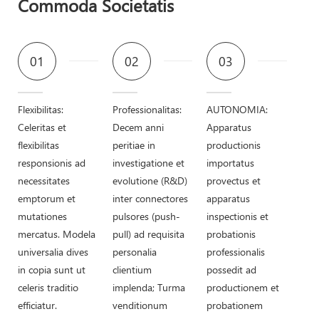
Commoda Societatis
01
02
03
Flexibilitas:
Professionalitas:
AUTONOMIA:
Celeritas et
Decem anni
Apparatus
flexibilitas
peritiae in
productionis
responsionis ad
investigatione et
importatus
necessitates
evolutione (R&D)
provectus et
emptorum et
inter connectores
apparatus
mutationes
pulsores (push-
inspectionis et
mercatus. Modela
pull) ad requisita
probationis
universalia dives
personalia
professionalis
in copia sunt ut
clientium
possedit ad
celeris traditio
implenda; Turma
productionem et
efficiatur.
venditionum
probationem