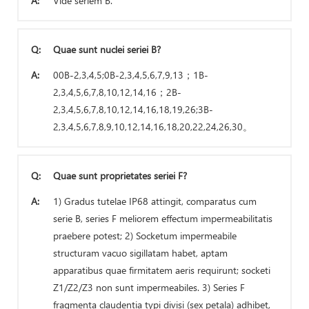
A:
Vide seriem B.
Q:
Quae sunt nuclei seriei B?
A:
00B-2,3,4,5;0B-2,3,4,5,6,7,9,13；1B-
2,3,4,5,6,7,8,10,12,14,16；2B-
2,3,4,5,6,7,8,10,12,14,16,18,19,26;3B-
2,3,4,5,6,7,8,9,10,12,14,16,18,20,22,24,26,30。
Q:
Quae sunt proprietates seriei F?
A:
1) Gradus tutelae IP68 attingit, comparatus cum
serie B, series F meliorem effectum impermeabilitatis
praebere potest; 2) Socketum impermeabile
structuram vacuo sigillatam habet, aptam
apparatibus quae firmitatem aeris requirunt; socketi
Z1/Z2/Z3 non sunt impermeabiles. 3) Series F
fragmenta claudentia typi divisi (sex petala) adhibet,