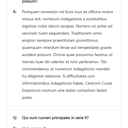
possum?
A:
Postquam connector vel funis tuus ex officina nostra
missus erit, numerum indagationis a societatibus
logisticis nobis datum accipies. Numero uti potes ad
sarcinam tuam sequendam. Traditionem omni
emptori tempore praestitutam promittimus,
quamquam interdum feriae aut tempestates graves
accidere possunt. Omnia quae possumus facimus ut
merces tuae tibi celeriter et tuto perferantur. Tibi
commendamus ut numerum indagationis mandati
tui diligenter observes. Si difficultates cum
informationibus indagationis habes, Centrum Curae
Emptorum nostrum sine dubio contactum facere
potes.
Q:
Qui sunt numeri principales in serie K?