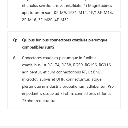
et anulus semilunaris est infallibilis; 4) Magnitudines
aperturarum sunt 0F-M9, 1FZ1-M12, 1F/1.5F-M14,
2F-M16, 3F-M20, 4F-M32.
Q:
Quibus funibus connectores coaxiales plerumque
compatibiles sunt?
A:
Conectores coaxiales plerumque in funibus
coaxialibus, ut RG174, RG58, RG59, RG196, RG316,
adhibentur, et cum connectoribus RF, ut BNC,
microdot, subvis et UHF, connectuntur, atque
plerumque in industria probationum adhibentur. Pro
impedantiis usque ad 75ohm, connectores et funes
75ohm requiruntur.