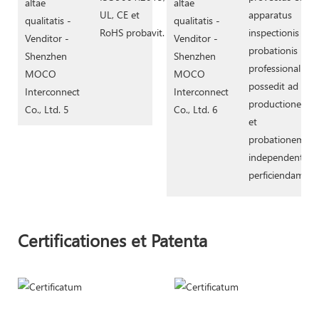
UL, CE et
apparatus
RoHS probavit.
inspectionis et
probationis
professionalis
possedit ad
productionem
et
probationem
independenter
perficiendam.
Certificationes et Patenta