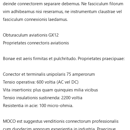
deinde connectorem separare debemus. Ne fasciculum filorum
vim adhibeamus nisi reseramus, ne instrumentum claustrae vel
fasciculum connexionis laedamus.
Obturaculum aviationis GX12
Proprietates connectoris aviationis
Bonae est aeris firmitas et pulchritudo. Proprietates praecipuae:
Conector et terminalis unipolaris 75 amperorum
Tensio operativa: 600 voltia (AC vel DC)
Vita insertionis: plus quam quinquies milia vicibus
Tensio insulationis sustinenda: 2200 voltia
Resistentia in acie: 100 micro-ohmia.
MOCO est suggestus venditionis connectorum professionalis
cum duodecim annorum experientia in industria. Praecipue