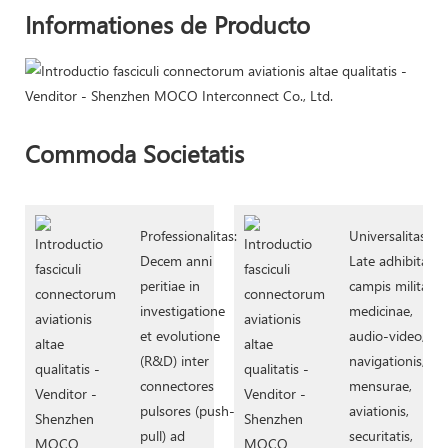
Informationes de Producto
Commoda Societatis
Professionalitas:
Universalitas:
Decem anni
Late adhibita in
peritiae in
campis militaris,
investigatione
medicinae,
et evolutione
audio-video,
(R&D) inter
navigationis,
connectores
mensurae,
pulsores (push-
aviationis,
pull) ad
securitatis,