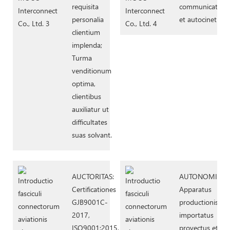
requisita
communicationi
personalia
et autocineti.
clientium
implenda;
Turma
venditionum
optima,
clientibus
auxiliatur ut
difficultates
suas solvant.
AUCTORITAS:
AUTONOMIA:
Certificationes
Apparatus
GJB9001C-
productionis
2017,
importatus
ISO9001:2015,
provectus et