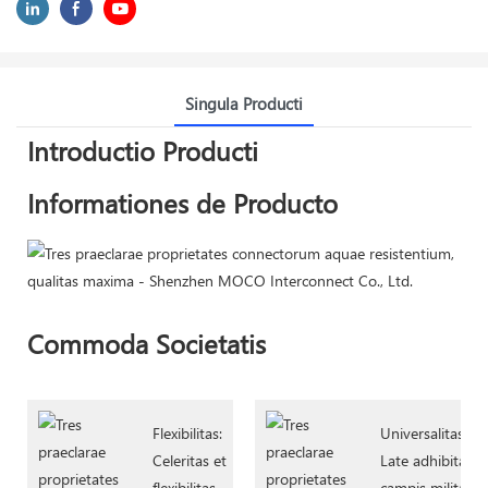
Singula Producti
Introductio Producti
Informationes de Producto
Commoda Societatis
Flexibilitas:
Universalitas:
Celeritas et
Late adhibita in
flexibilitas
campis militaris,