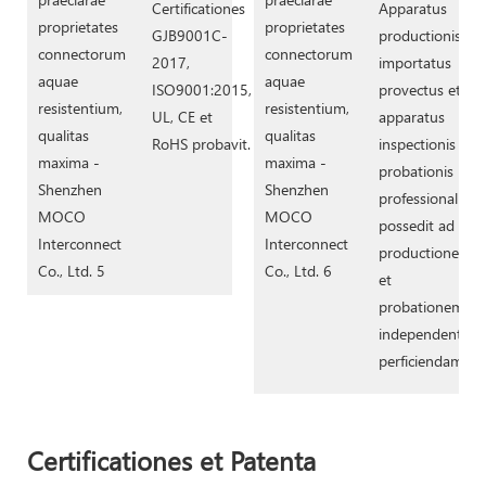
Certificationes
Apparatus
GJB9001C-
productionis
2017,
importatus
ISO9001:2015,
provectus et
UL, CE et
apparatus
RoHS probavit.
inspectionis et
probationis
professionalis
possedit ad
productionem
et
probationem
independenter
perficiendam.
Certificationes et Patenta