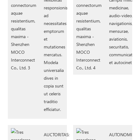
responsionis
medicinae,
ad
audio-video,
necessitates
navigationis,
emptorum
mensurae,
et
aviationis,
mutationes
securitatis,
mercatus.
communicationi
Modela
et autocineti.
universalia
dives in
copia sunt
ut celeris
traditio
efficiatur.
AUCTORITAS:
AUTONOMIA: