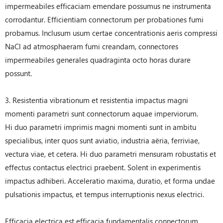
impermeabiles efficaciam emendare possumus ne instrumenta
corrodantur. Efficientiam connectorum per probationes fumi
probamus. Inclusum usum certae concentrationis aeris compressi
NaCl ad atmosphaeram fumi creandam, connectores
impermeabiles generales quadraginta octo horas durare
possunt.
3. Resistentia vibrationum et resistentia impactus magni
momenti parametri sunt connectorum aquae imperviorum.
Hi duo parametri imprimis magni momenti sunt in ambitu
specialibus, inter quos sunt aviatio, industria aëria, ferriviae,
vectura viae, et cetera. Hi duo parametri mensuram robustatis et
effectus contactus electrici praebent. Solent in experimentis
impactus adhiberi. Acceleratio maxima, duratio, et forma undae
pulsationis impactus, et tempus interruptionis nexus electrici.
Efficacia electrica est efficacia fundamentalis connectorum