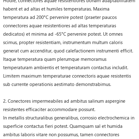
Hodie, connectores aquae resistentiores bonam adaptabilitatem
habent et ad altas et humiles temperaturas. Maxima
temperatura ad 200°C pervenire potest (praeter paucos
connectores aquae resistentiores ad altas temperaturas
dedicatos) et minima ad -65°C pervenire potest. Ut omnes
scimus, propter resistentiam, instrumentum multum caloris
generat cum accenditur, quod calefactionem instrumenti efficit.
Itaque temperatura quam plerumque memoramus
temperaturam ambientis et temperaturam contactus includit.
Limitem maximum temperaturae connectoris aquae resistentis
sub currente operationis aestimato demonstrabimus.
2. Conectores impermeabiles ad ambitus salinum aspergine
resistentes efficaciter accommodare possunt.
In metallis structuralibus generalibus, corrosio electrochemica in
superficie contactus fieri potest. Quamquam sal et humida
ambitus laboris vitare non possumus, tamen connectores