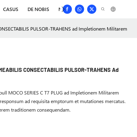
CASUS
DE NOBIS
NUNTII
DEPRIME
CONTACT
NSECTABILIS PULSOR-TRAHENS ad Impletionem Militarem
MEABILIS CONSECTABILIS PULSOR-TRAHENS Ad
ull MOCO SERIES C T7 PLUG ad Impletionem Militarem
itate responsum ad requisita emptorum et mutationes mercatus.
elerem traditionem consequendam.