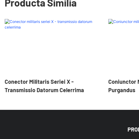
Producta Similia
Conector Militaris Seriei X -
Coniunctor Mi
Transmissio Datorum Celerrima
Purgandus
PRO