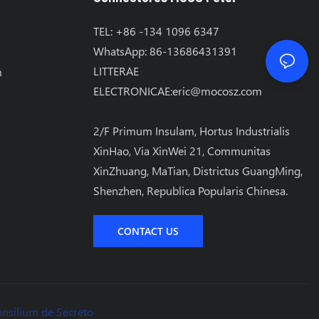
TEL: +86 -134 1096 6347
WhatsApp: 86-13686431391
LITTERAE
m
ELECTRONICAE:
eric@mocosz.com
2/F Primum Insulam, Hortus Industrialis
XinHao, Via XinWei 21, Communitas
XinZhuang, MaTian, ​​Districtus GuangMing,
Shenzhen, Republica Popularis Chinesa.
CONTACT US
nsilium de Secreto