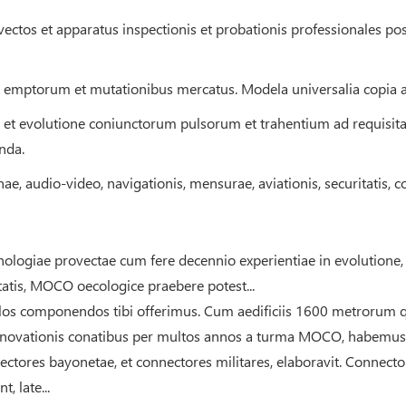
ctos et apparatus inspectionis et probationis professionales p
latis emptorum et mutationibus mercatus. Modela universalia copia ab
one et evolutione coniunctorum pulsorum et trahentium ad requisi
nda.
inae, audio-video, navigationis, mensurae, aviationis, securitatis, 
nologiae provectae cum fere decennio experientiae in evolutione,
atis, MOCO oecologice praebere potest...
iculos componendos tibi offerimus. Cum aedificiis 1600 metrorum
nnovationis conatibus per multos annos a turma MOCO, habemus.
nnectores bayonetae, et connectores militares, elaboravit. Con
, late...