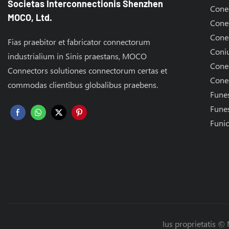
Societas Interconnectionis Shenzhen
Cone
MOCO, Ltd.
Conec
Conec
Fias praebitor et fabricator connectorum
Coniu
industrialium in Sinis praestans, MOCO
Cone
Connectors solutiones connectorum certas et
Cone
commodas clientibus globalibus praebens.
Fune
Fune
Funic
Ius proprietatis 