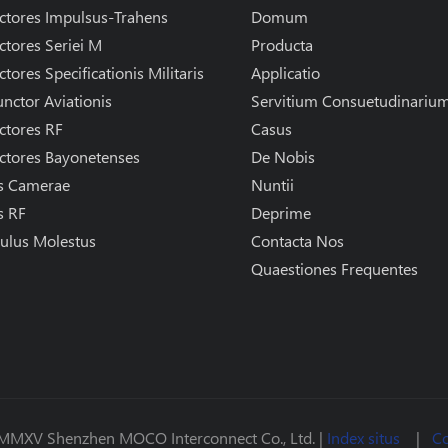
ctores Impulsus-Trahens
Domum
tores Seriei M
Producta
tores Specificationis Militaris
Applicatio
nctor Aviationis
Servitium Consuetudinariu
ctores RF
Casus
ctores Bayonetenses
De Nobis
s Camerae
Nuntii
s RF
Deprime
ulus Molestus
Contacta Nos
Quaestiones Frequentes
© MMXV Shenzhen MOCO Interconnect Co., Ltd. |
Index situs
|
Co