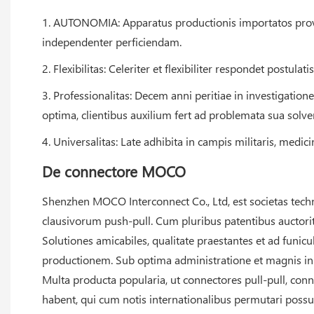
1. AUTONOMIA: Apparatus productionis importatos prove
independenter perficiendam.
2. Flexibilitas: Celeriter et flexibiliter respondet postu
3. Professionalitas: Decem anni peritiae in investigati
optima, clientibus auxilium fert ad problemata sua solve
4. Universalitas: Late adhibita in campis militaris, medic
De connectore MOCO
Shenzhen MOCO Interconnect Co., Ltd, est societas tech
clausivorum push-pull. Cum pluribus patentibus auctorit
Solutiones amicabiles, qualitate praestantes et ad fun
productionem. Sub optima administratione et magnis i
Multa producta popularia, ut connectores pull-pull, co
habent, qui cum notis internationalibus permutari possunt