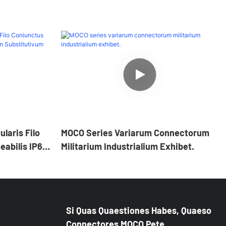
laris Filo
MOCO Series Variarum Connectorum
abilis IP67
Militarium Industrialium Exhibet.
um Amphenol
Si Quas Quaestiones Habes, Quaeso
Connectores MOCO Pete.