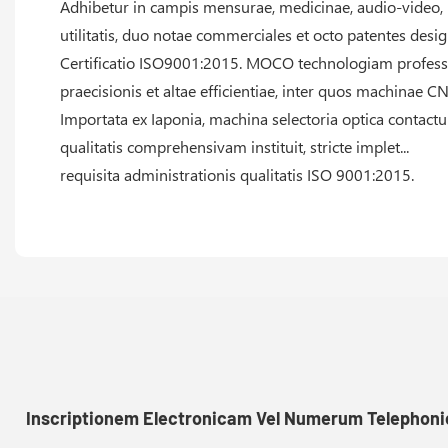
Adhibetur in campis mensurae, medicinae, audio-video, mil
utilitatis, duo notae commerciales et octo patentes des
Certificatio ISO9001:2015. MOCO technologiam profess
praecisionis et altae efficientiae, inter quos machinae 
Importata ex Iaponia, machina selectoria optica contact
qualitatis comprehensivam instituit, stricte implet...
requisita administrationis qualitatis ISO 9001:2015.
Inscriptionem Electronicam Vel Numerum Telephonic