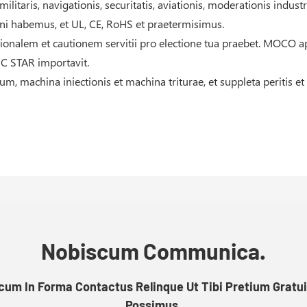
itaris, navigationis, securitatis, aviationis, moderationis industr
igni habemus, et UL, CE, RoHS et praetermisimus.
ionalem et cautionem servitii pro electione tua praebet. MOCO
CNC STAR importavit.
uum, machina iniectionis et machina triturae, et suppleta peritis
Nobiscum Communica.
um In Forma Contactus Relinque Ut Tibi Pretium Gratu
Possimus.