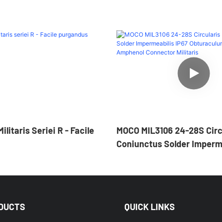
litaris Seriei R - Facile
MOCO MIL3106 24-28S Circu
Coniunctus Solder Imperme
Obturaculum Substitutiv
Connector Militaris
DUCTS
QUICK LINKS