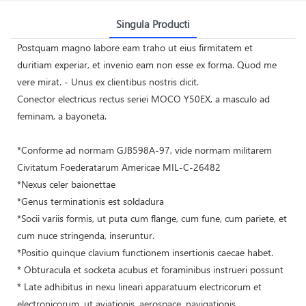
Singula Producti
Postquam magno labore eam traho ut eius firmitatem et
duritiam experiar, et invenio eam non esse ex forma. Quod me
vere mirat. - Unus ex clientibus nostris dicit.
Conector electricus rectus seriei MOCO Y50EX, a masculo ad
feminam, a bayoneta.
*Conforme ad normam GJB598A-97, vide normam militarem
Civitatum Foederatarum Americae MIL-C-26482
*Nexus celer baionettae
*Genus terminationis est soldadura
*Socii variis formis, ut puta cum flange, cum fune, cum pariete, et
cum nuce stringenda, inseruntur.
*Positio quinque clavium functionem insertionis caecae habet.
* Obturacula et socketa acubus et foraminibus instrueri possunt
* Late adhibitus in nexu lineari apparatuum electricorum et
electronicorum, ut aviationis, aerospace, navigationis,