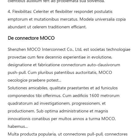
clientibus auxilium fert ad problemata sua solvenda.
4. Flexibilitas: Celeriter et flexibiliter respondet postulatis
emptorum et mutationibus mercatus. Modela universalia copia
abundant ut celerem traditionem efficiant.
De connectore MOCO
Shenzhen MOCO Interconnect Co., Ltd, est societas technologiae
provectae cum fere decennio experientiae in evolutione,
designatione et fabricatione connectorum auto-clausivorum
push-pull. Cum pluribus patentibus auctoritatis, MOCO
oecologice praebere potest...
Solutiones amicabiles, qualitate praestantes et ad funiculos
componendos tibi offerimus. Cum aedificiis 1600 metrorum
quadratorum ad investigationem, progressionem, et
productionem. Sub optima administratione et magnis
innovationis conatibus per multos annos a turma MOCO,
habemus...
Multa producta popularia, ut connectores pull-pull, connectores