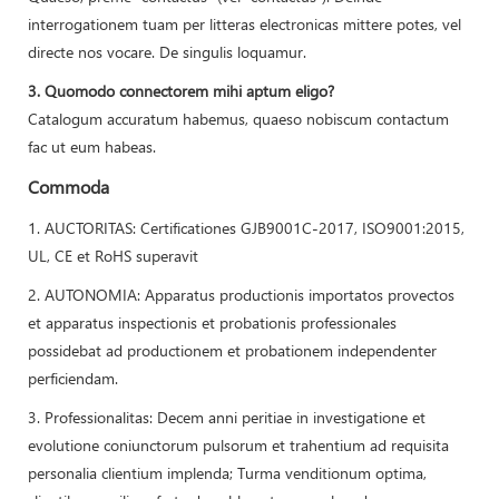
interrogationem tuam per litteras electronicas mittere potes, vel
directe nos vocare. De singulis loquamur.
3. Quomodo connectorem mihi aptum eligo?
Catalogum accuratum habemus, quaeso nobiscum contactum
fac ut eum habeas.
Commoda
1. AUCTORITAS: Certificationes GJB9001C-2017, ISO9001:2015,
UL, CE et RoHS superavit
2. AUTONOMIA: Apparatus productionis importatos provectos
et apparatus inspectionis et probationis professionales
possidebat ad productionem et probationem independenter
perficiendam.
3. Professionalitas: Decem anni peritiae in investigatione et
evolutione coniunctorum pulsorum et trahentium ad requisita
personalia clientium implenda; Turma venditionum optima,