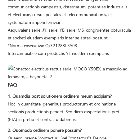
communicationis campestris, cisternarum, potentiae industrialis
et electricae, cursus postales et telecommunicationis, et
systematum imperii ferriviarii.
Aequivalens seriei JY, seriei YB, seriei MS, congruentes obturacula
et socketi eiusdem exemplaris inter se aptari possunt.
*Norma exsecutiva: Q/321283LSA03
Intercambiabile cum productis YL eiusdem exemplaris
FAQ
1. Quamdiu post solutionem ordinem meum accipiam?
Hoc in quantitate, generibus productorum et ordinatione
sectionis productionis pendet. Sed diem exspectationis pretii
(ETA) in pretio et contractu dabimus.
2. Quomodo ordinem ponere possum?
Quaeso, preme "contactus" (vel "contactus"). Deinde