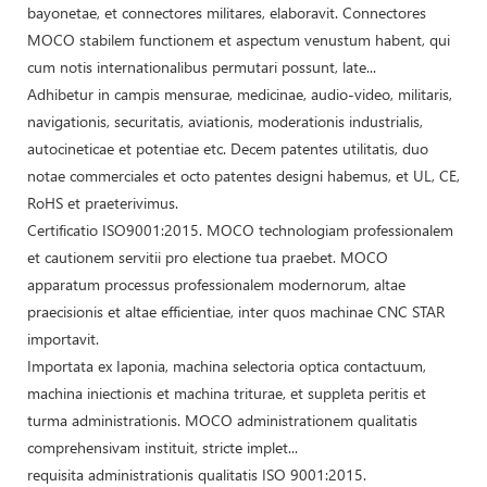
bayonetae, et connectores militares, elaboravit. Connectores
MOCO stabilem functionem et aspectum venustum habent, qui
cum notis internationalibus permutari possunt, late...
Adhibetur in campis mensurae, medicinae, audio-video, militaris,
navigationis, securitatis, aviationis, moderationis industrialis,
autocineticae et potentiae etc. Decem patentes utilitatis, duo
notae commerciales et octo patentes designi habemus, et UL, CE,
RoHS et praeterivimus.
Certificatio ISO9001:2015. MOCO technologiam professionalem
et cautionem servitii pro electione tua praebet. MOCO
apparatum processus professionalem modernorum, altae
praecisionis et altae efficientiae, inter quos machinae CNC STAR
importavit.
Importata ex Iaponia, machina selectoria optica contactuum,
machina iniectionis et machina triturae, et suppleta peritis et
turma administrationis. MOCO administrationem qualitatis
comprehensivam instituit, stricte implet...
requisita administrationis qualitatis ISO 9001:2015.