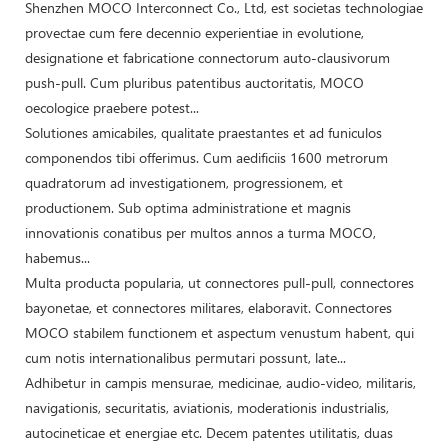
Shenzhen MOCO Interconnect Co., Ltd, est societas technologiae
provectae cum fere decennio experientiae in evolutione,
designatione et fabricatione connectorum auto-clausivorum
push-pull. Cum pluribus patentibus auctoritatis, MOCO
oecologice praebere potest...
Solutiones amicabiles, qualitate praestantes et ad funiculos
componendos tibi offerimus. Cum aedificiis 1600 metrorum
quadratorum ad investigationem, progressionem, et
productionem. Sub optima administratione et magnis
innovationis conatibus per multos annos a turma MOCO,
habemus...
Multa producta popularia, ut connectores pull-pull, connectores
bayonetae, et connectores militares, elaboravit. Connectores
MOCO stabilem functionem et aspectum venustum habent, qui
cum notis internationalibus permutari possunt, late...
Adhibetur in campis mensurae, medicinae, audio-video, militaris,
navigationis, securitatis, aviationis, moderationis industrialis,
autocineticae et energiae etc. Decem patentes utilitatis, duas