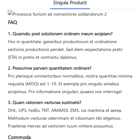
Singula Producti
FAQ
1. Quamdiu post solutionem ordinem meum accipiam?
Hoc in quantitate, generibus productorum et ordinatione
sectionis productionis pendet. Sed diem exspectationis pretii
(ETA) in pretio et contractu dabimus.
2. Possumne parvam quantitatem ordinare?
Pro plerisque connectoribus normalibus, nostra quantitas minima
requisita (MOQ) est 1-10. Et exempla pro singulis seriebus
accipimus. Pro informatione singulari, quaeso nos interroga!
3. Quam rationem vecturae sustinetis?
DHL, UPS, FedEx, TNT, ARAMEX, EMS, via maritima et aerea.
Methodum vecturae celerrimam et vilissimam tibi eligemus.
Praeterea merces ad vectorem tuum mittere possumus.
Commoda