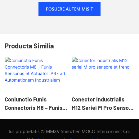
POSUERE AUTEM MISIT
Producta Similia
Coniunctio Funis
Conector Industrialis
Connectoris M8 – Funis
M12 Seriei M Pro Sensore
Sensorius Et Actuator
Et Freno
IP67 Ad Automationem
Ius proprietatis © MMXV Shenzhen MOCO Interconnect Co.,
Industrialem