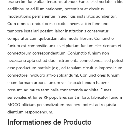
praesertim fune altae tensionis utendo. Funes electrici late in filis
aedificiorum ad illuminationem, potentiam et circuitus
moderationis permanenter in aedificiis installatos adhibentur.
Cum omnes conductores circuitus necessarii in fune uno
tempore installari possint, labor institutionis conservatur
comparatus cum quibusdam aliis modis filorum. Coniunctio
funium est compositio unius vel plurium funium electricorum et
connectorum correspondentium. Coniunctio funium non
necessario apta est ad duo instrumenta connectenda, sed potest
esse productum partiale (e.g., ad tabulam circuitus impressi cum
connectore involucro affixo soldandum). Coniunctiones funium
etiam formam arboris funium vel fasciculi funium habere
possunt, ad multa terminalia connectenda adhibita. Funes
sensoriales et funes RF populares sunt in foro, fabricator funium
MOCO officium personalizatum praebere potest ad requisita
clientium respondendum.
Informationes de Producto