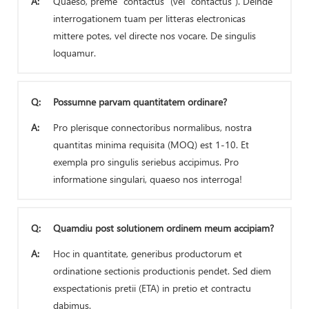
A:
Quaeso, preme "contactus" (vel "contactus"). Deinde
interrogationem tuam per litteras electronicas
mittere potes, vel directe nos vocare. De singulis
loquamur.
Q:
Possumne parvam quantitatem ordinare?
A:
Pro plerisque connectoribus normalibus, nostra
quantitas minima requisita (MOQ) est 1-10. Et
exempla pro singulis seriebus accipimus. Pro
informatione singulari, quaeso nos interroga!
Q:
Quamdiu post solutionem ordinem meum accipiam?
A:
Hoc in quantitate, generibus productorum et
ordinatione sectionis productionis pendet. Sed diem
exspectationis pretii (ETA) in pretio et contractu
dabimus.