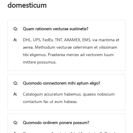
domesticum
Q:
Quam rationem vecturae sustinetis?
A:
DHL, UPS, FedEx, TNT, ARAMEX, EMS, via maritima et
aerea. Methodum vecturae celerrimam et vilissimam
tibi eligemus. Praeterea merces ad vectorem tuum
mittere possumus.
Q:
Quomodo connectorem mihi aptum eligo?
A:
Catalogum accuratum habemus, quaeso nobiscum
contactum fac ut eum habeas.
Q:
Quomodo ordinem ponere possum?