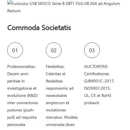
Commoda Societatis
01
02
03
Professionalitas:
Flexibilitas:
AUCTORITAS:
Decem anni
Celeritas et
Certificationes
peritiae in
flexibilitas
GJB9001C-2017,
investigatione et
responsionis ad
ISO9001:2015,
evolutione (R&D)
necessitates
UL, CE et RoHS
inter connectores
emptorum et
probavit.
pulsores (push-
mutationes
pull) ad requisita
mercatus. Modela
personalia
universalia dives