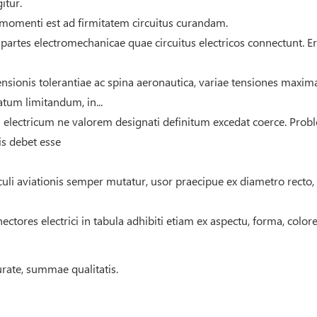
itur.
momenti est ad firmitatem circuitus curandam.
artes electromechanicae quae circuitus electricos connectunt. Erg
 tensionis tolerantiae ac spina aeronautica, variae tensiones max
atum limitandum, in...
lectricum ne valorem designati definitum excedat coerce. Proble
is debet esse
li aviationis semper mutatur, usor praecipue ex diametro recto, cur
tores electrici in tabula adhibiti etiam ex aspectu, forma, colore,