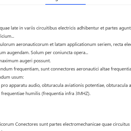
uae late in variis circuitibus electricis adhibentur et partes agun
cium...
culorum aeronauticorum et latam applicationum seriem, recta e
um augendam. Solum per coniuncta opera...
d maximum augeri possunt.
cundum frequentiam, sunt connectores aeronautici altae frequentia
undum usum:
 pro apparatu audio, obturacula aviationis potentiae, obturacula a
frequentiae humilis (frequentia infra 3MHZ).
orum Conectores sunt partes electromechanicae quae circuitus ele