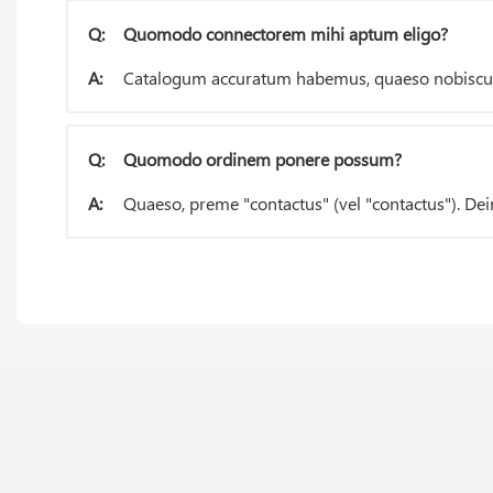
Q:
Quomodo connectorem mihi aptum eligo?
A:
Catalogum accuratum habemus, quaeso nobiscu
Q:
Quomodo ordinem ponere possum?
A:
Quaeso, preme "contactus" (vel "contactus"). Dei