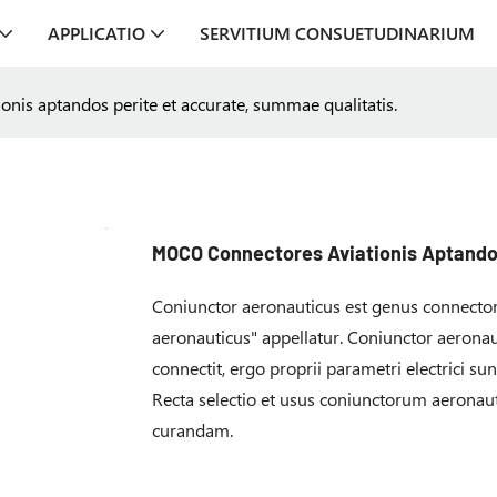
APPLICATIO
SERVITIUM CONSUETUDINARIUM
is aptandos perite et accurate, summae qualitatis.
MOCO Connectores Aviationis Aptandos
Coniunctor aeronauticus est genus connectori
aeronauticus" appellatur. Coniunctor aeronau
connectit, ergo proprii parametri electrici s
Recta selectio et usus coniunctorum aeronau
curandam.