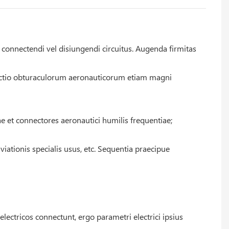
t connectendi vel disiungendi circuitus. Augenda firmitas
lectio obturaculorum aeronauticorum etiam magni
e et connectores aeronautici humilis frequentiae;
viationis specialis usus, etc. Sequentia praecipue
ctricos connectunt, ergo parametri electrici ipsius