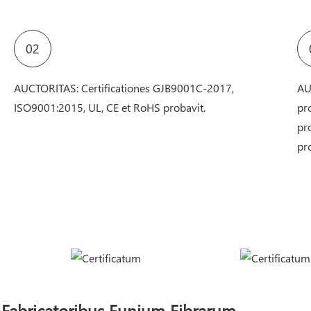
02
AUCTORITAS: Certificationes GJB9001C-2017,
AU
ISO9001:2015, UL, CE et RoHS probavit.
pr
pr
pr
Fabricatoribus Funium Fibrarum