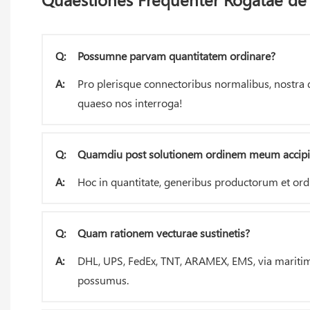
Q:
Possumne parvam quantitatem ordinare?
A:
Pro plerisque connectoribus normalibus, nostra q
quaeso nos interroga!
Q:
Quamdiu post solutionem ordinem meum accip
A:
Hoc in quantitate, generibus productorum et ordi
Q:
Quam rationem vecturae sustinetis?
A:
DHL, UPS, FedEx, TNT, ARAMEX, EMS, via maritim
possumus.