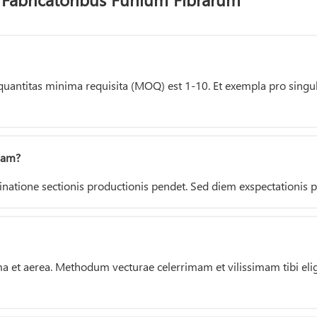
uantitas minima requisita (MOQ) est 1-10. Et exempla pro singuli
iam?
natione sectionis productionis pendet. Sed diem exspectationis pre
a et aerea. Methodum vecturae celerrimam et vilissimam tibi el