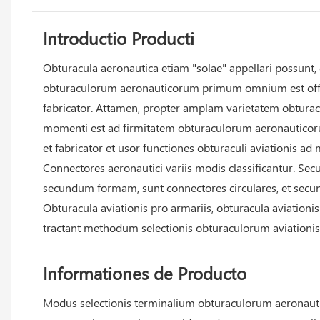
Introductio Producti
Obturacula aeronautica etiam "solae" appellari possunt, q
obturaculorum aeronauticorum primum omnium est offi
fabricator. Attamen, propter amplam varietatem obtura
momenti est ad firmitatem obturaculorum aeronauticor
et fabricator et usor functiones obturaculi aviationis a
Connectores aeronautici variis modis classificantur. Se
secundum formam, sunt connectores circulares, et sec
Obturacula aviationis pro armariis, obturacula aviationis
tractant methodum selectionis obturaculorum aviationis 
Informationes de Producto
Modus selectionis terminalium obturaculorum aeronautic