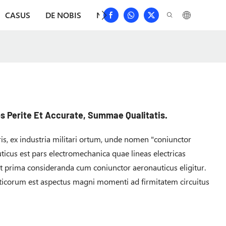
CASUS
DE NOBIS
NUNTII
DEPRIME
CONTACT
 Perite Et Accurate, Summae Qualitatis.
s, ex industria militari ortum, unde nomen "coniunctor
ticus est pars electromechanica quae lineas electricas
unt prima consideranda cum coniunctor aeronauticus eligitur.
ticorum est aspectus magni momenti ad firmitatem circuitus