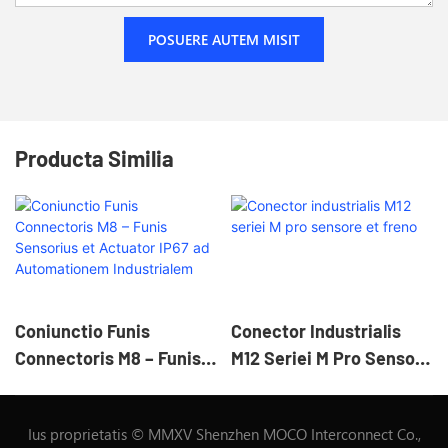
POSUERE AUTEM MISIT
Producta Similia
Coniunctio Funis
Conector Industrialis
Connectoris M8 – Funis
M12 Seriei M Pro Sensore
Sensorius Et Actuator
Et Freno
IP67 Ad Automationem
Ius proprietatis © MMXV Shenzhen MOCO Interconnect Co.,
Industrialem