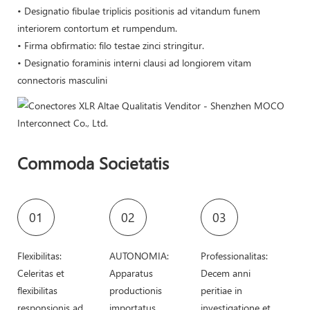
• Designatio fibulae triplicis positionis ad vitandum funem
interiorem contortum et rumpendum.
• Firma obfirmatio: filo testae zinci stringitur.
• Designatio foraminis interni clausi ad longiorem vitam
connectoris masculini
Commoda Societatis
01
02
03
Flexibilitas:
AUTONOMIA:
Professionalitas:
Celeritas et
Apparatus
Decem anni
flexibilitas
productionis
peritiae in
responsionis ad
importatus
investigatione et