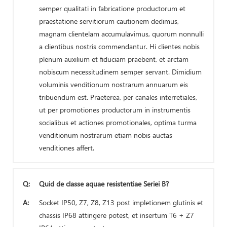
semper qualitati in fabricatione productorum et
praestatione servitiorum cautionem dedimus,
magnam clientelam accumulavimus, quorum nonnulli
a clientibus nostris commendantur. Hi clientes nobis
plenum auxilium et fiduciam praebent, et arctam
nobiscum necessitudinem semper servant. Dimidium
voluminis venditionum nostrarum annuarum eis
tribuendum est. Praeterea, per canales interretiales,
ut per promotiones productorum in instrumentis
socialibus et actiones promotionales, optima turma
venditionum nostrarum etiam nobis auctas
venditiones affert.
Q:
Quid de classe aquae resistentiae Seriei B?
A:
Socket IP50, Z7, Z8, Z13 post impletionem glutinis et
chassis IP68 attingere potest, et insertum T6 + Z7