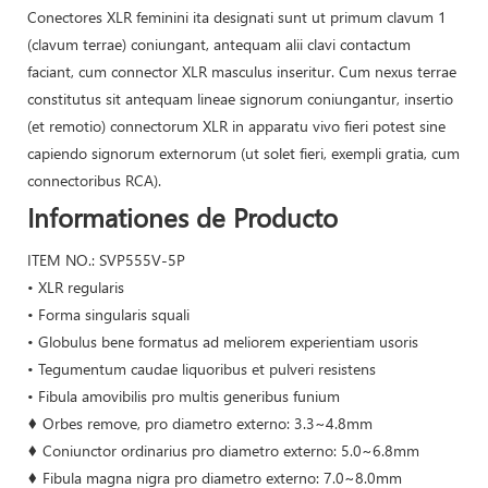
Conectores XLR feminini ita designati sunt ut primum clavum 1
(clavum terrae) coniungant, antequam alii clavi contactum
faciant, cum connector XLR masculus inseritur. Cum nexus terrae
constitutus sit antequam lineae signorum coniungantur, insertio
(et remotio) connectorum XLR in apparatu vivo fieri potest sine
capiendo signorum externorum (ut solet fieri, exempli gratia, cum
connectoribus RCA).
Informationes de Producto
ITEM NO.: SVP555V-5P
• XLR regularis
• Forma singularis squali
• Globulus bene formatus ad meliorem experientiam usoris
• Tegumentum caudae liquoribus et pulveri resistens
• Fibula amovibilis pro multis generibus funium
♦ Orbes remove, pro diametro externo: 3.3~4.8mm
♦ Coniunctor ordinarius pro diametro externo: 5.0~6.8mm
♦ Fibula magna nigra pro diametro externo: 7.0~8.0mm