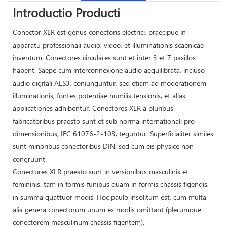
Introductio Producti
Conector XLR est genus conectoris electrici, praecipue in
apparatu professionali audio, video, et illuminationis scaenicae
inventum. Conectores circulares sunt et inter 3 et 7 paxillos
habent. Saepe cum interconnexione audio aequilibrata, incluso
audio digitali AES3, coniunguntur, sed etiam ad moderationem
illuminationis, fontes potentiae humilis tensionis, et alias
applicationes adhibentur. Conectores XLR a pluribus
fabricatoribus praesto sunt et sub norma internationali pro
dimensionibus, IEC 61076-2-103, teguntur. Superficialiter similes
sunt minoribus conectoribus DIN, sed cum eis physice non
congruunt.
Conectores XLR praesto sunt in versionibus masculinis et
femininis, tam in formis funibus quam in formis chassis figendis,
in summa quattuor modis. Hoc paulo insolitum est, cum multa
alia genera conectorum unum ex modis omittant (plerumque
conectorem masculinum chassis figentem).