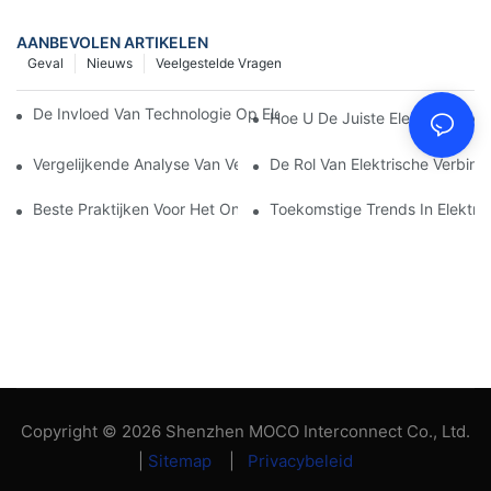
AANBEVOLEN ARTIKELEN
Geval
Nieuws
Veelgestelde Vragen
De Invloed Van Technologie Op Elektrische Verbindingen In Elek
Hoe U De Juiste Elektrische Aa
Vergelijkende Analyse Van Verschillende Soorten Elektrische Ve
De Rol Van Elektrische Verbind
Beste Praktijken Voor Het Onderhouden Van Elektrische Verbin
Toekomstige Trends In Elektri
Copyright © 2026 Shenzhen MOCO Interconnect Co., Ltd.
|
Sitemap
|
Privacybeleid