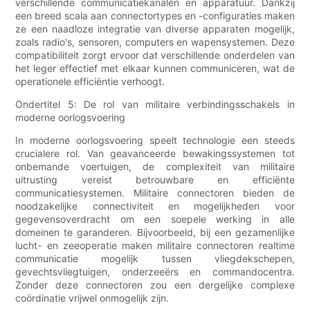
verschillende communicatiekanalen en apparatuur. Dankzij
een breed scala aan connectortypes en -configuraties maken
ze een naadloze integratie van diverse apparaten mogelijk,
zoals radio's, sensoren, computers en wapensystemen. Deze
compatibiliteit zorgt ervoor dat verschillende onderdelen van
het leger effectief met elkaar kunnen communiceren, wat de
operationele efficiëntie verhoogt.
Ondertitel 5: De rol van militaire verbindingsschakels in
moderne oorlogsvoering
In moderne oorlogsvoering speelt technologie een steeds
crucialere rol. Van geavanceerde bewakingssystemen tot
onbemande voertuigen, de complexiteit van militaire
uitrusting vereist betrouwbare en efficiënte
communicatiesystemen. Militaire connectoren bieden de
noodzakelijke connectiviteit en mogelijkheden voor
gegevensoverdracht om een ​​soepele werking in alle
domeinen te garanderen. Bijvoorbeeld, bij een gezamenlijke
lucht- en zeeoperatie maken militaire connectoren realtime
communicatie mogelijk tussen vliegdekschepen,
gevechtsvliegtuigen, onderzeeërs en commandocentra.
Zonder deze connectoren zou een dergelijke complexe
coördinatie vrijwel onmogelijk zijn.