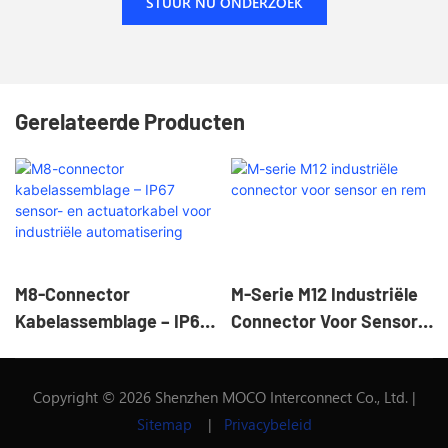
STUUR NU ONDERZOEK
Gerelateerde Producten
M8-Connector
M-Serie M12 Industriële
Kabelassemblage – IP67
Connector Voor Sensor
Sensor- En
En Rem
Actuatorkabel Voor
Copyright © 2026 Shenzhen MOCO Interconnect Co., Ltd. |
Industriële
Sitemap
|
Privacybeleid
Automatisering