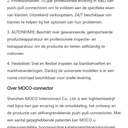
2. Professionaliteit: 10 jaar professionele ervaring in R&D van
push-pull-connectoren om te voldoen aan de specifieke eisen
van klanten; Uitstekend verkoopteam, 24/7 beschikbaar om
klanten te helpen bij het oplossen van hun problemen.
3. AUTONOMIE: Beschikt over geavanceerde, geïmporteerde
productieapparatuur en professionele inspectie- en
testapparatuur om de productie en testen zelfstandig te
voltooien.
4. Flexibiliteit: Snel en flexibel inspelen op klantbehoeften en
marktveranderingen. Dankzij de universele modellen is er een
ruime voorraad beschikbaar voor snelle levering.
Over MOCO-connector
Shenzhen MOCO Interconnect Co., Ltd. is een hightechbedrijf
met bijna tien jaar ervaring in de ontwikkeling, het ontwerp en
de productie van zelfvergrendelende push-pull-connectoren. Met
een aantal gezaghebbende patenten kan MOCO u
milieuvriendelijke, hoogwaardige kabelassemblageoplossingen