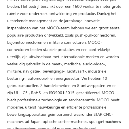
bieden. Het bedrijf beschikt over een 1600 vierkante meter grote
ruimte voor onderzoek, ontwikkeling en productie. Dankzij het
uitstekende management en de jarenlange innovatie-
inspanningen van het MOCO-team hebben we een groot aantal
populaire producten ontwikkeld, zoals push-pull-connectoren,
bajonetconnectoren en militaire connectoren. MOCO-
connectoren bieden stabiele prestaties en een aantrekkelijk
uiterlijk, zijn uitwisselbaar met internationale merken en worden
veelvuldig gebruikt in de meet-, medische, audio-video-,
militaire, navigatie-, beveiligings-, luchtvaart-, industriële
besturing-, automobiel- en energiesector. We hebben 10
gebruiksmodellen, 2 handelsmerken en 8 ontwerppatenten en
zijn UL-, CE-, RoHS- en ISO9001:2015-gecertificeerd. MOCO
biedt professionele technologie en servicegarantie. MOCO heeft
moderne, uiterst nauwkeurige en efficiënte professionele
bewerkingsapparatuur geïmporteerd, waaronder STAR CNC-
machines uit Japan, optische sorteermachines, spuitgietmachines
en slijpmachines, aangevuld met een professioneel