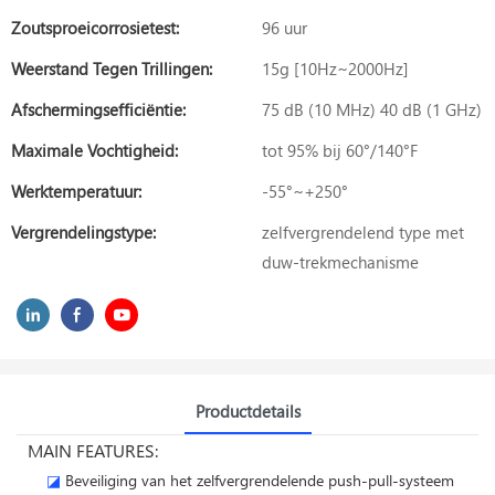
Zoutsproeicorrosietest:
96 uur
Weerstand Tegen Trillingen:
15g [10Hz~2000Hz]
Afschermingsefficiëntie:
75 dB (10 MHz) 40 dB (1 GHz)
Maximale Vochtigheid:
tot 95% bij 60°/140°F
Werktemperatuur:
-55°~+250°
Vergrendelingstype:
zelfvergrendelend type met
duw-trekmechanisme
Productdetails
MAIN FEATURES:
◪
Beveiliging van het zelfvergrendelende push-pull-systeem