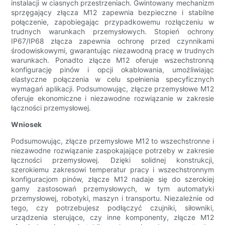
instalacji w ciasnych przestrzeniach. Gwintowany mechanizm
sprzęgający złącza M12 zapewnia bezpieczne i stabilne
połączenie, zapobiegając przypadkowemu rozłączeniu w
trudnych warunkach przemysłowych. Stopień ochrony
IP67/IP68 złącza zapewnia ochronę przed czynnikami
środowiskowymi, gwarantując niezawodną pracę w trudnych
warunkach. Ponadto złącze M12 oferuje wszechstronną
konfigurację pinów i opcji okablowania, umożliwiając
elastyczne połączenia w celu spełnienia specyficznych
wymagań aplikacji. Podsumowując, złącze przemysłowe M12
oferuje ekonomiczne i niezawodne rozwiązanie w zakresie
łączności przemysłowej.
Wniosek
Podsumowując, złącze przemysłowe M12 to wszechstronne i
niezawodne rozwiązanie zaspokajające potrzeby w zakresie
łączności przemysłowej. Dzięki solidnej konstrukcji,
szerokiemu zakresowi temperatur pracy i wszechstronnym
konfiguracjom pinów, złącze M12 nadaje się do szerokiej
gamy zastosowań przemysłowych, w tym automatyki
przemysłowej, robotyki, maszyn i transportu. Niezależnie od
tego, czy potrzebujesz podłączyć czujniki, siłowniki,
urządzenia sterujące, czy inne komponenty, złącze M12