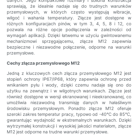
danych. Jego kompaktowe rozmiary i solidna konstrukcja
sprawiają, że idealnie nadaje się do trudnych warunków
przemysłowych, w których często występują wibracje,
wilgoć i wahania temperatury. Złącze jest dostępne w
różnych konfiguracjach pinów, w tym 3, 4, 5, 8 i 12, co
pozwala na różne opcje podłączenia w zależności od
wymagań aplikacji. Dzięki łatwemu w użyciu gwintowanemu
mechanizmowi sprzęgającemu, złącze M12 zapewnia
bezpieczne i niezawodne połączenie, odporne na warunki
przemysłowe.
Cechy złącza przemysłowego M12
Jedną z kluczowych cech złącza przemysłowego M12 jest
stopień ochrony IP67/IP68, który zapewnia ochronę przed
wnikaniem pyłu i wody, dzięki czemu nadaje się ono do
użytku na zewnątrz i w wilgotnych warunkach. Złącze jest
również dostępne w wersji ekranowanej i nieekranowanej, co
umożliwia niezawodną transmisję danych w hałaśliwym
środowisku przemysłowym. Ponadto złącze M12 oferuje
szeroki zakres temperatur pracy, typowo od -40°C do 85°C,
gwarantując wydajność w ekstremalnych warunkach. Dzięki
wytrzymałej konstrukcji i wysokiej jakości materiałom, złącze
M12 jest odporne na trudne warunki przemysłowe.