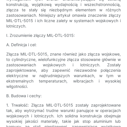
konstrukcją, wyjątkową wydajnością i wszechstronnością,
złącza te stały się niezbędnym elementem w różnych
zastosowaniach. Niniejszy artykuł omawia znaczenie złączy
MIL-DTL-5015 i ich liczne zalety w systemach wojskowych i
lotniczych.
I. Zrozumienie złączy MIL-DTL-5015:
A. Definicja i cel:
Złącza MIL-DTL-5015, znane również jako złącza wojskowe,
to cylindryczne, wielofunkcyjne złącza stosowane głównie w
zastosowaniach wojskowych i lotniczych. Zostały
zaprojektowane, aby zapewnić niezawodne połączenia
elektryczne w najtrudniejszych warunkach, w tym w
ekstremalnych temperaturach, wibracjach i wysokiej
wilgotności.
B. Budowa i cechy:
1. Trwałość: Złącza MIL-DTL-5015 zostały zaprojektowane
tak, aby wytrzymać trudne warunki panujące w operacjach
wojskowych i lotniczych. Ich solidna konstrukcja obejmuje
wysokiej jakości materiały, takie jak stop aluminium lub
korpusy ze stali nierdzewnej, zapewniające wyjątkową