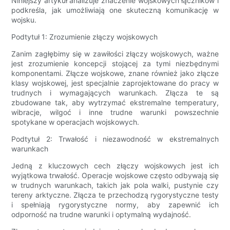
Niniejszy artykuł analizuje znaczenie wojskowych łączników i
podkreśla, jak umożliwiają one skuteczną komunikację w
wojsku.
Podtytuł 1: Zrozumienie złączy wojskowych
Zanim zagłębimy się w zawiłości złączy wojskowych, ważne
jest zrozumienie koncepcji stojącej za tymi niezbędnymi
komponentami. Złącze wojskowe, znane również jako złącze
klasy wojskowej, jest specjalnie zaprojektowane do pracy w
trudnych i wymagających warunkach. Złącza te są
zbudowane tak, aby wytrzymać ekstremalne temperatury,
wibracje, wilgoć i inne trudne warunki powszechnie
spotykane w operacjach wojskowych.
Podtytuł 2: Trwałość i niezawodność w ekstremalnych
warunkach
Jedną z kluczowych cech złączy wojskowych jest ich
wyjątkowa trwałość. Operacje wojskowe często odbywają się
w trudnych warunkach, takich jak pola walki, pustynie czy
tereny arktyczne. Złącza te przechodzą rygorystyczne testy
i spełniają rygorystyczne normy, aby zapewnić ich
odporność na trudne warunki i optymalną wydajność.