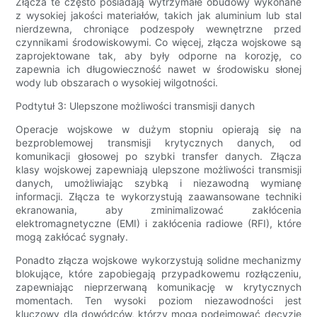
Złącza te często posiadają wytrzymałe obudowy wykonane
z wysokiej jakości materiałów, takich jak aluminium lub stal
nierdzewna, chroniące podzespoły wewnętrzne przed
czynnikami środowiskowymi. Co więcej, złącza wojskowe są
zaprojektowane tak, aby były odporne na korozję, co
zapewnia ich długowieczność nawet w środowisku słonej
wody lub obszarach o wysokiej wilgotności.
Podtytuł 3: Ulepszone możliwości transmisji danych
Operacje wojskowe w dużym stopniu opierają się na
bezproblemowej transmisji krytycznych danych, od
komunikacji głosowej po szybki transfer danych. Złącza
klasy wojskowej zapewniają ulepszone możliwości transmisji
danych, umożliwiając szybką i niezawodną wymianę
informacji. Złącza te wykorzystują zaawansowane techniki
ekranowania, aby zminimalizować zakłócenia
elektromagnetyczne (EMI) i zakłócenia radiowe (RFI), które
mogą zakłócać sygnały.
Ponadto złącza wojskowe wykorzystują solidne mechanizmy
blokujące, które zapobiegają przypadkowemu rozłączeniu,
zapewniając nieprzerwaną komunikację w krytycznych
momentach. Ten wysoki poziom niezawodności jest
kluczowy dla dowódców, którzy mogą podejmować decyzje