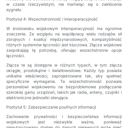
w czasie rzeczywistym, nie martwiąc się o zakłócenia
sygnału.
Podtytuł 4: Wszechstronność i interoperacyjność
W środowisku wojskowym interoperacyjność ma ogromne
znaczenie. Ze względu na współpracę wielu rodzajów sił
zbrojnych i koalicji międzynarodowych, kompatybilność
różnych systemów łączności jest kluczowa. Złącza wojskowe
zaspokajają tę potrzebę, oferując wszechstronne opcje
łączności.
Złącza te są dostępne w różnych typach, w tym złącza
okrągłe, prostokątne i światłowodowe. Każdy typ posiada
unikalne właściwości, zaprojektowane tak, aby spełniać
specyficzne wymagania. Ta wszechstronność pozwala
personelowi wojskowemu na bezproblemowe podłączanie
szerokiej gamy urządzeń, takich jak radia, anteny, czujniki i
elektroniczne jednostki sterujące.
Podtytuł 5: Zabezpieczanie poufnych informacji
Zachowanie prywatności i bezpieczeństwa informacji
wojskowych jest niezwykle ważne, ponieważ
nieautoryzowany dostęp do danych niejawnych może mieć