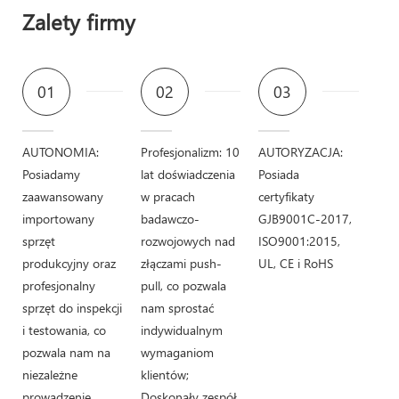
Zalety firmy
01
02
03
AUTONOMIA:
Profesjonalizm: 10
AUTORYZACJA:
Posiadamy
lat doświadczenia
Posiada
zaawansowany
w pracach
certyfikaty
importowany
badawczo-
GJB9001C-2017,
sprzęt
rozwojowych nad
ISO9001:2015,
produkcyjny oraz
złączami push-
UL, CE i RoHS
profesjonalny
pull, co pozwala
sprzęt do inspekcji
nam sprostać
i testowania, co
indywidualnym
pozwala nam na
wymaganiom
niezależne
klientów;
prowadzenie
Doskonały zespół