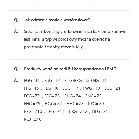
Q:
Jak odróżnić modele współosiowe?
A:
Średnica rdzenia igły odpowiadająca każdemu kodowi
jest inna, a typ współosiowy można ocenić na
podstawie średnicy rdzenia igły
Q:
Produkty wspólne serii B i korespondencja LEMO
A:
FGG=T1，FAG=T2，FHG/FPG=T3,FNG=T4，
FFG=T5，FEG=T6，JGG=T7，FWG=T9，EGG=Z1，
ECG=Z2，EEG=Z3，PHG=Z4，ENG=Z5，
EHG=Z6，HGG=Z7，HHG=Z8，PKG=Z9，
PFG=Z10，EPG=Z11，EXG=Z12，HEG=Z13，
RGJ=Z16