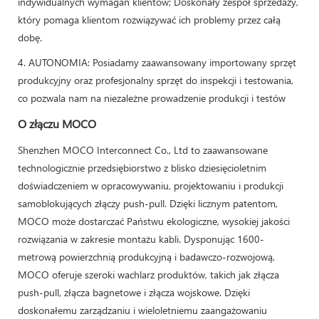
indywidualnych wymagań klientów; Doskonały zespół sprzedaży,
który pomaga klientom rozwiązywać ich problemy przez całą
dobę.
4. AUTONOMIA: Posiadamy zaawansowany importowany sprzęt
produkcyjny oraz profesjonalny sprzęt do inspekcji i testowania,
co pozwala nam na niezależne prowadzenie produkcji i testów
O złączu MOCO
Shenzhen MOCO Interconnect Co., Ltd to zaawansowane
technologicznie przedsiębiorstwo z blisko dziesięcioletnim
doświadczeniem w opracowywaniu, projektowaniu i produkcji
samoblokujących złączy push-pull. Dzięki licznym patentom,
MOCO może dostarczać Państwu ekologiczne, wysokiej jakości
rozwiązania w zakresie montażu kabli. Dysponując 1600-
metrową powierzchnią produkcyjną i badawczo-rozwojową,
MOCO oferuje szeroki wachlarz produktów, takich jak złącza
push-pull, złącza bagnetowe i złącza wojskowe. Dzięki
doskonałemu zarządzaniu i wieloletniemu zaangażowaniu