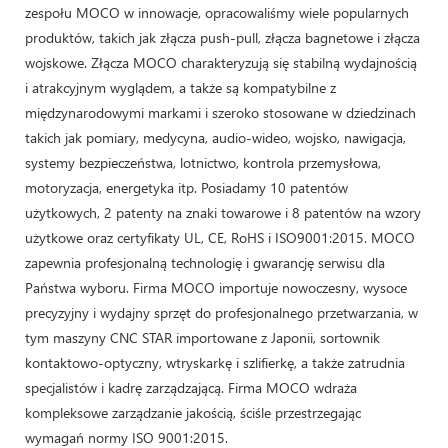
zespołu MOCO w innowacje, opracowaliśmy wiele popularnych
produktów, takich jak złącza push-pull, złącza bagnetowe i złącza
wojskowe. Złącza MOCO charakteryzują się stabilną wydajnością
i atrakcyjnym wyglądem, a także są kompatybilne z
międzynarodowymi markami i szeroko stosowane w dziedzinach
takich jak pomiary, medycyna, audio-wideo, wojsko, nawigacja,
systemy bezpieczeństwa, lotnictwo, kontrola przemysłowa,
motoryzacja, energetyka itp. Posiadamy 10 patentów
użytkowych, 2 patenty na znaki towarowe i 8 patentów na wzory
użytkowe oraz certyfikaty UL, CE, RoHS i ISO9001:2015. MOCO
zapewnia profesjonalną technologię i gwarancję serwisu dla
Państwa wyboru. Firma MOCO importuje nowoczesny, wysoce
precyzyjny i wydajny sprzęt do profesjonalnego przetwarzania, w
tym maszyny CNC STAR importowane z Japonii, sortownik
kontaktowo-optyczny, wtryskarkę i szlifierkę, a także zatrudnia
specjalistów i kadrę zarządzającą. Firma MOCO wdraża
kompleksowe zarządzanie jakością, ściśle przestrzegając
wymagań normy ISO 9001:2015.