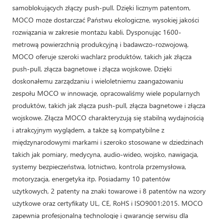
samoblokujących złączy push-pull. Dzięki licznym patentom,
MOCO może dostarczać Państwu ekologiczne, wysokiej jakości
rozwiązania w zakresie montażu kabli. Dysponując 1600-
metrową powierzchnią produkcyjną i badawczo-rozwojową,
MOCO oferuje szeroki wachlarz produktów, takich jak złącza
push-pull, złącza bagnetowe i złącza wojskowe. Dzięki
doskonałemu zarządzaniu i wieloletniemu zaangażowaniu
zespołu MOCO w innowacje, opracowaliśmy wiele popularnych
produktów, takich jak złącza push-pull, złącza bagnetowe i złącza
wojskowe. Złącza MOCO charakteryzują się stabilną wydajnością
i atrakcyjnym wyglądem, a także są kompatybilne z
międzynarodowymi markami i szeroko stosowane w dziedzinach
takich jak pomiary, medycyna, audio-wideo, wojsko, nawigacja,
systemy bezpieczeństwa, lotnictwo, kontrola przemysłowa,
motoryzacja, energetyka itp. Posiadamy 10 patentów
użytkowych, 2 patenty na znaki towarowe i 8 patentów na wzory
użytkowe oraz certyfikaty UL, CE, RoHS i ISO9001:2015. MOCO
zapewnia profesjonalną technologię i gwarancję serwisu dla