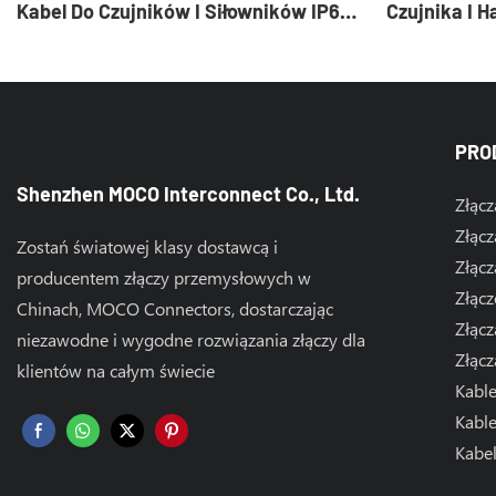
Kabel Do Czujników I Siłowników IP67
Czujnika I 
Do Automatyki Przemysłowej
PRO
Shenzhen MOCO Interconnect Co., Ltd.
Złącz
Złącz
Zostań światowej klasy dostawcą i
Złącz
producentem złączy przemysłowych w
Złącz
Chinach, MOCO Connectors, dostarczając
Złącz
niezawodne i wygodne rozwiązania złączy dla
Złąc
klientów na całym świecie
Kabl
Kabl
Kabe