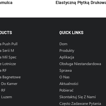
Hamulca
Elastyczną Płytką Drukow
DUCTS
QUICK LINKS
a Push Pull
Dom
a Serii M
Produkty
a Mil Spec
Aplikacja
e Lotnicze
Obsługa Niestandardowa
a RF
Sprawa
za Bagnetowe
O Nas
e Do Kamer
Aktualności
e RF
Pobierać
l Luzem
Skontaktuj Się Z Nami
Często Zadawane Pytania