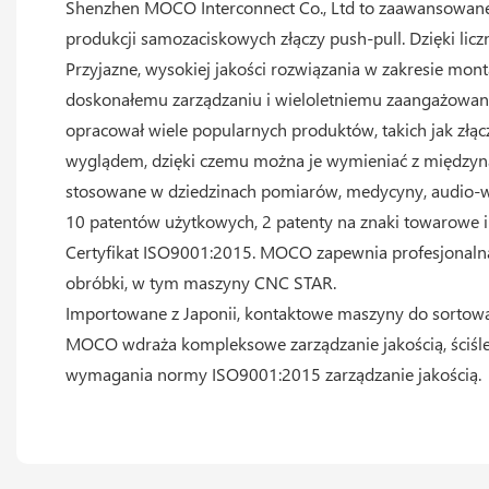
Shenzhen MOCO Interconnect Co., Ltd to zaawansowane 
produkcji samozaciskowych złączy push-pull. Dzięki l
Przyjazne, wysokiej jakości rozwiązania w zakresie mo
doskonałemu zarządzaniu i wieloletniemu zaangażowa
opracował wiele popularnych produktów, takich jak złąc
wyglądem, dzięki czemu można je wymieniać z między
stosowane w dziedzinach pomiarów, medycyny, audio-wide
10 patentów użytkowych, 2 patenty na znaki towarowe i 
Certyfikat ISO9001:2015. MOCO zapewnia profesjonalną
obróbki, w tym maszyny CNC STAR.
Importowane z Japonii, kontaktowe maszyny do sortowa
MOCO wdraża kompleksowe zarządzanie jakością, ściśle
wymagania normy ISO9001:2015 zarządzanie jakością.