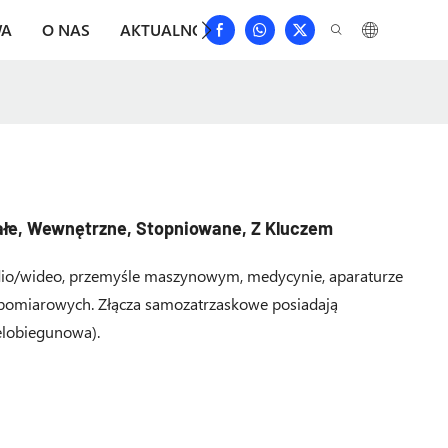
WA
O NAS
AKTUALNOŚCI
POBIERAĆ
SKONTAKTU
ałe, Wewnętrzne, Stopniowane, Z Kluczem
audio/wideo, przemyśle maszynowym, medycynie, aparaturze
-pomiarowych. Złącza samozatrzaskowe posiadają
elobiegunowa).