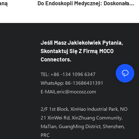
aną
Do Endoskopii Medycznej: Doskonała
Niezawodność I Odporność Na
Zakłócenia Elektromagnetyczne
Jeśli Masz Jakiekolwiek Pytania,
Skontaktuj Się Z Firmą MOCO
Connectors.
TEL: +86 -134 1096 6347
WhatsApp: 86-13686431391
E-MAIL:
eric@mocosz.com
2/F 1st Block, XinHao Industrial Park, NO
21 XinWei Rd, XinZhuang Community,
MaTian, ​​GuangMing District, Shenzhen,
PRC