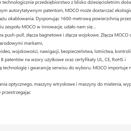
technologicznie przedsiębiorstwo z blisko dziesięcioletnim do
icznym autorytatywnym patentom, MOCO może dostarczać ekologic
ntażu okablowania. Dysponując 1600-metrową powierzchnią przezn
niu zespołu MOCO w innowacje, udało nam się…
za push-pull, złącza bagnetowe i złącza wojskowe. Złącza MOCO c
narodowymi markami,
o, wojskowości, nawigacji, bezpieczeństwa, lotnictwa, kontroli 
8 patentów na wzory użytkowe oraz certyfikaty UL, CE, RoHS i
 technologię i gwarancję serwisu do wyboru. MOCO importuje n
nia optycznego, maszyny wtryskowe i maszyny do mielenia, wypos
 przestrzegając