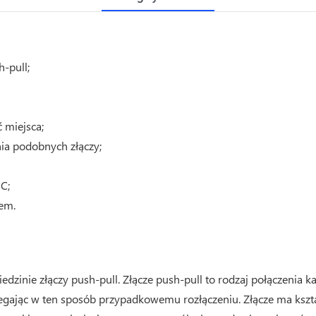
-pull;
 miejsca;
ia podobnych złączy;
C;
iem.
edzinie złączy push-pull. Złącze push-pull to rodzaj połączen
iegając w ten sposób przypadkowemu rozłączeniu. Złącze ma kształ