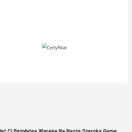
słać Ci Bezpłatną Wycenę Na Naszą Szeroką Gamę