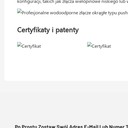
konfiguracji, takich jak złącza wielopinowe niskiego lub
Certyfikaty i patenty
Po Prostu Zostaw Swój Adres E-Mail Lub Numer 