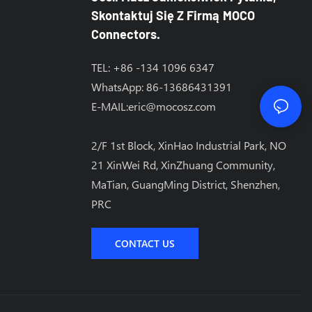
Skontaktuj Się Z Firmą MOCO
Connectors.
TEL: +86 -134 1096 6347
WhatsApp: 86-13686431391
E-MAIL:
eric@mocosz.com
2/F 1st Block, XinHao Industrial Park, NO
21 XinWei Rd, XinZhuang Community,
MaTian, ​​GuangMing District, Shenzhen,
PRC
CONTACT US