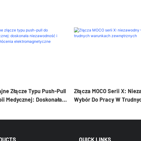
ne Złącze Typu Push-Pull
Złącza MOCO Serii X: Nie
ii Medycznej: Doskonała
Wybór Do Pracy W Trudny
ć I Odporność Na
Warunkach Zewnętrznych
Elektromagnetyczne
DUCTS
QUICK LINKS