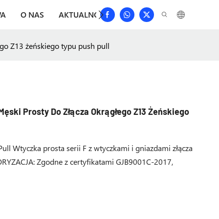
WA
O NAS
AKTUALNOŚCI
POBIERAĆ
SKONTAKTU
go Z13 żeńskiego typu push pull
 Męski Prosty Do Złącza Okrągłego Z13 Żeńskiego
l Wtyczka prosta serii F z wtyczkami i gniazdami złącza
RYZACJA: Zgodne z certyfikatami GJB9001C-2017,