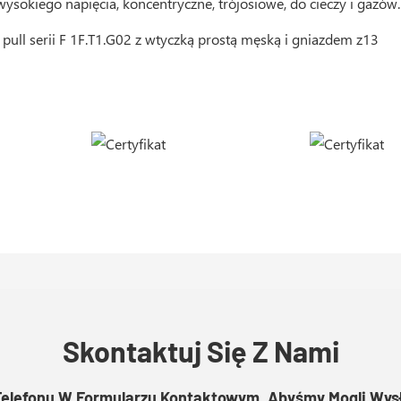
 wysokiego napięcia, koncentryczne, trójosiowe, do cieczy i gazów.
Skontaktuj Się Z Nami
Telefonu W Formularzu Kontaktowym, Abyśmy Mogli Wy