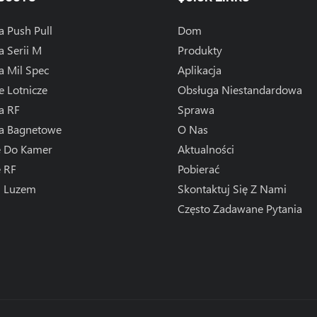
a Push Pull
Dom
a Serii M
Produkty
a Mil Spec
Aplikacja
e Lotnicze
Obsługa Niestandardowa
a RF
Sprawa
za Bagnetowe
O Nas
e Do Kamer
Aktualności
e RF
Pobierać
l Luzem
Skontaktuj Się Z Nami
Często Zadawane Pytania