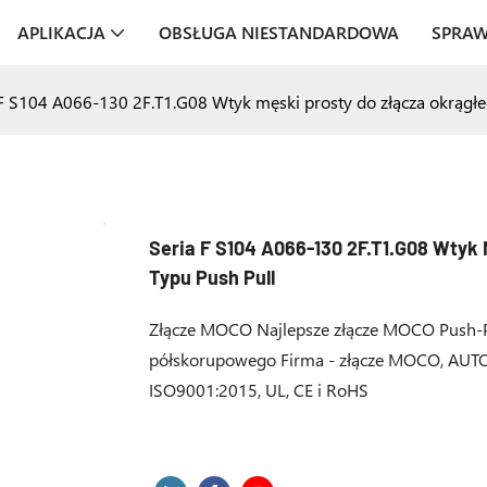
APLIKACJA
OBSŁUGA NIESTANDARDOWA
SPRA
 F S104 A066-130 2F.T1.G08 Wtyk męski prosty do złącza okrągłe
Seria F S104 A066-130 2F.T1.G08 Wtyk
Typu Push Pull
Złącze MOCO Najlepsze złącze MOCO Push-Pul
półskorupowego Firma - złącze MOCO, AUTO
ISO9001:2015, UL, CE i RoHS