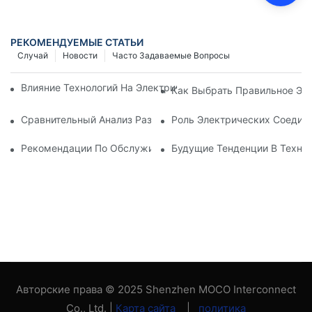
РЕКОМЕНДУЕМЫЕ СТАТЬИ
Случай
Новости
Часто Задаваемые Вопросы
Влияние Технологий На Электрические Соединения В Элект
Как Выбрать Правильное Эл
Сравнительный Анализ Различных Типов Электрических Со
Роль Электрических Соеди
Рекомендации По Обслуживанию Электрических Соединен
Будущие Тенденции В Техно
Авторские права © 2025 Shenzhen MOCO Interconnect
Co., Ltd. |
Карта сайта
|
политика