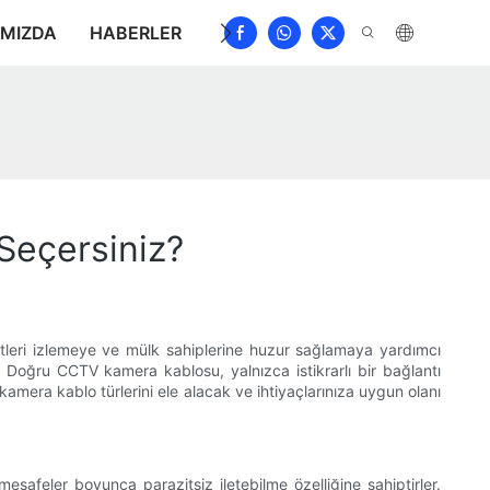
IMIZDA
HABERLER
İNDIRMEK
BIZE ULAŞIN
S
Seçersiniz?
etleri izlemeye ve mülk sahiplerine huzur sağlamaya yardımcı
. Doğru CCTV kamera kablosu, yalnızca istikrarlı bir bağlantı
amera kablo türlerini ele alacak ve ihtiyaçlarınıza uygun olanı
esafeler boyunca parazitsiz iletebilme özelliğine sahiptirler.