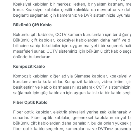
Koaksiyel kablolar, bir merkez iletken, bir yalıtım katmanı, me
korur. Koaksiyel kablolar çeşitli kalınlıklarda mevcuttur ve d
bağlantı sağlamak için kameranız ve DVR sisteminizle uyumlu 
Bükümlü Çift Kablo
Bükümlü çift kablolar, CCTV kamera kurulumları için bir diğer p
Bükümlü çift kablolar, koaksiyel kablolardan daha hafif ve d
bilincine sahip tüketiciler için uygun maliyetli bir seçenek h
mesafeleri sunar. CCTV sisteminiz için bükümlü çift kablo seçe
önünde bulundurun.
Kompozit Kablo
Kompozit kablolar, diğer adıyla Siamese kablolar, koaksiyel ve 
kurulumlarında kullanılırlar. Kompozit kablolar, video iletimi
basitleştirir ve kablo karmaşasını azaltarak CCTV sisteminizin
sağlamak için güç kabloları için uygun kalınlıkta bir kablo seç
Fiber Optik Kablo
Fiber optik kablolar, elektrik sinyalleri yerine ışık kullanarak 
sunarlar. Fiber optik kablolar, geleneksel kabloların sinyal
bükümlü çift kablolardan daha pahalıdır, bu da onları yüksek g
fiber optik kablo seçerken, kameralarınız ve DVR'ınız arasınd