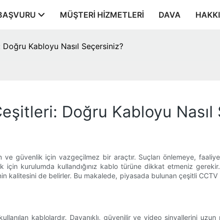
BAŞVURU
MÜŞTERI HIZMETLERI
DAVA
HAKK
: Doğru Kabloyu Nasıl Seçersiniz?
şitleri: Doğru Kabloyu Nasıl 
e güvenlik için vazgeçilmez bir araçtır. Suçları önlemeye, faaliy
ak için kurulumda kullandığınız kablo türüne dikkat etmeniz gerekir
 kalitesini de belirler. Bu makalede, piyasada bulunan çeşitli CCTV k
anılan kablolardır. Dayanıklı, güvenilir ve video sinyallerini uzun m