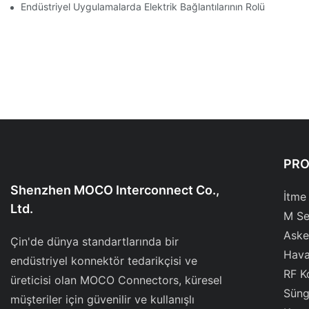
Endüstriyel Uygulamalarda Elektrik Bağlantılarının Rolü
PR
Shenzhen MOCO Interconnect Co.,
İtme
Ltd.
M Se
Aske
Çin'de dünya standartlarında bir
Hava
endüstriyel konnektör tedarikçisi ve
RF K
üreticisi olan MOCO Connectors, küresel
Süng
müşteriler için güvenilir ve kullanışlı