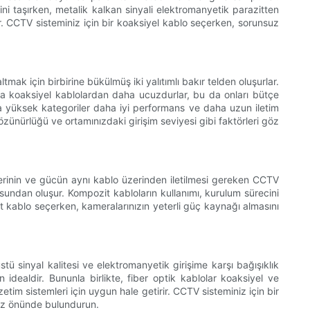
lini taşırken, metalik kalkan sinyali elektromanyetik parazitten
ar. CCTV sisteminiz için bir koaksiyel kablo seçerken, sorunsuz
ak için birbirine bükülmüş iki yalıtımlı bakır telden oluşurlar.
ıca koaksiyel kablolardan daha ucuzdurlar, bu da onları bütçe
daha yüksek kategoriler daha iyi performans ve daha uzun iletim
zünürlüğü ve ortamınızdaki girişim seviyesi gibi faktörleri göz
yallerinin ve gücün aynı kablo üzerinden iletilmesi gereken CCTV
osundan oluşur. Kompozit kabloların kullanımı, kurulum sürecini
it kablo seçerken, kameralarınızın yeterli güç kaynağı almasını
nüstü sinyal kalitesi ve elektromanyetik girişime karşı bağışıklık
idealdir. Bununla birlikte, fiber optik kablolar koaksiyel ve
im sistemleri için uygun hale getirir. CCTV sisteminiz için bir
göz önünde bulundurun.