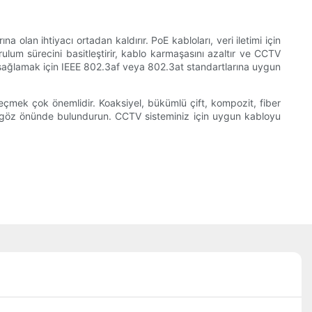
 olan ihtiyacı ortadan kaldırır. PoE kabloları, veri iletimi için
ulum sürecini basitleştirir, kablo karmaşasını azaltır ve CCTV
u sağlamak için IEEE 802.3af veya 802.3at standartlarına uygun
eçmek çok önemlidir. Koaksiyel, bükümlü çift, kompozit, fiber
eri göz önünde bulundurun. CCTV sisteminiz için uygun kabloyu