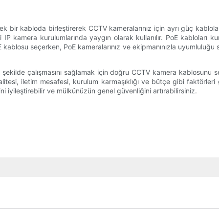
k bir kabloda birleştirerek CCTV kameralarınız için ayrı güç kablolarına
 IP kamera kurulumlarında yaygın olarak kullanılır. PoE kabloları kur
 PoE kablosu seçerken, PoE kameralarınız ve ekipmanınızla uyumluluğ
bir şekilde çalışmasını sağlamak için doğru CCTV kamera kablosunu s
litesi, iletim mesafesi, kurulum karmaşıklığı ve bütçe gibi faktörl
i iyileştirebilir ve mülkünüzün genel güvenliğini artırabilirsiniz.