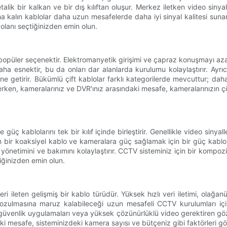
talik bir kalkan ve bir dış kılıftan oluşur. Merkez iletken video sinya
aha kalın kablolar daha uzun mesafelerde daha iyi sinyal kalitesi sun
olanı seçtiğinizden emin olun.
opüler seçenektir. Elektromanyetik girişimi ve çapraz konuşmayı azaltm
aha esnektir, bu da onları dar alanlarda kurulumu kolaylaştırır. Ayr
aline getirir. Bükümlü çift kablolar farklı kategorilerde mevcuttur; 
rken, kameralarınız ve DVR'ınız arasındaki mesafe, kameralarınızın çö
güç kablolarını tek bir kılıf içinde birleştirir. Genellikle video sin
 için bir koaksiyel kablo ve kameralara güç sağlamak için bir güç kabl
 yönetimini ve bakımını kolaylaştırır. CCTV sisteminiz için bir kompoz
tiğinizden emin olun.
veri ileten gelişmiş bir kablo türüdür. Yüksek hızlı veri iletimi, olağa
 bozulmasına maruz kalabileceği uzun mesafeli CCTV kurulumları için 
üvenlik uygulamaları veya yüksek çözünürlüklü video gerektiren gözet
aki mesafe, sisteminizdeki kamera sayısı ve bütçeniz gibi faktörleri 