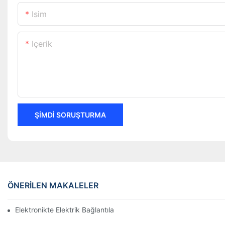
Isim
Içerik
ŞIMDI SORUŞTURMA
ÖNERILEN MAKALELER
Elektronikte Elektrik Bağlantıları Üzerinde Teknolojinin Etkisi