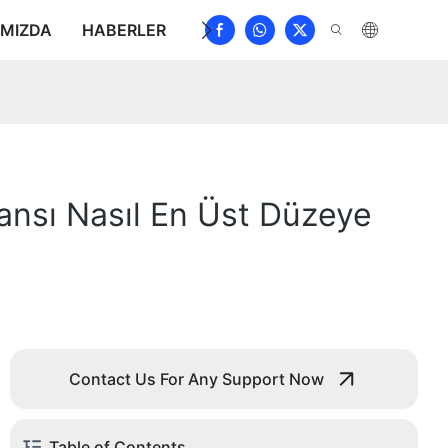
IMIZDA
HABERLER
İNDIRMEK
BIZE ULAŞIN
S
ansı Nasıl En Üst Düzeye
Contact Us For Any Support Now
Table of Contents