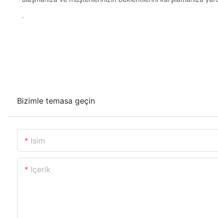
.
Bizimle temasa geçin
Isim
Içerik