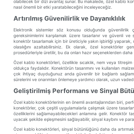
olabilecek bir dizi avantaj sunar. Bu makalede, özel kablo kon
nasıl önemli bir etki yaratabileceğini inceleyeceğiz.
Artırılmış Güvenilirlik ve Dayanıklılık
Elektronik sistemler söz konusu olduğunda güvenilirlik 
gereksinimlerini karşılamak üzere tasarlanır ve güvenli ve s
konektör tasarlamak için bir üreticiyle yakın işbirliği yaparak, 
olasılığını azaltabilirsiniz. Ek olarak, özel konektörler 
prosedürleriyle üretilir, bu da onları hazır seçeneklerden daha 
Özel kablo konektörleri, özellikle sıcaklık, nem veya titreşim 
oldukça faydalıdır. Konektörün tasarımını ve kullanılan malze
çok ihtiyaç duyduğunuz anda güvenilir bir bağlantı sağlamasın
sürelerini ve onarımları önlemeye yardımcı olarak, uzun vaded
Geliştirilmiş Performans ve Sinyal Büt
Özel kablo konektörlerinin en önemli avantajlarından biri, pe
konektörler, çok çeşitli uygulamalarla çalışmak üzere tasarlan
özelliklerini sağlamayabilecekleri anlamına gelir. Konektör ta
uyacak şekilde eşleşmesini sağlayabilir, sinyal kaybını ve parazi
Özel kablo konektörleri, sinyal bütünlüğünü daha da artırmak 