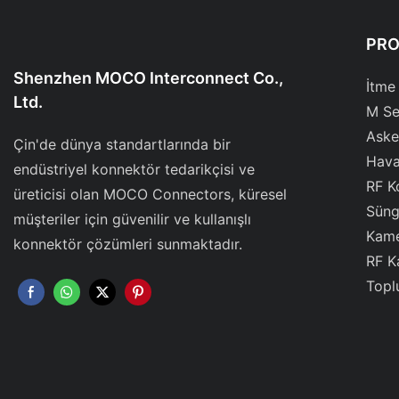
PR
Shenzhen MOCO Interconnect Co.,
İtme
Ltd.
M Se
Aske
Çin'de dünya standartlarında bir
Hava
endüstriyel konnektör tedarikçisi ve
RF K
üreticisi olan MOCO Connectors, küresel
Süng
müşteriler için güvenilir ve kullanışlı
Kame
konnektör çözümleri sunmaktadır.
RF K
Topl