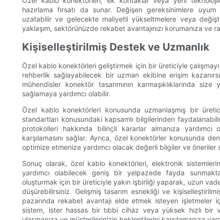
Özel kablo konektörleri, ek kontaklar veya yeni teknolojil
hazırlama fırsatı da sunar. Değişen gereksinimlere uyum 
uzatabilir ve gelecekte maliyetli yükseltmelere veya değiştir
yaklaşım, sektörünüzde rekabet avantajınızı korumanıza ve rak
Kişiselleştirilmiş Destek ve Uzmanlık
Özel kablo konektörleri geliştirmek için bir üreticiyle çalışmay
rehberlik sağlayabilecek bir uzman ekibine erişim kazanırsı
mühendisler konektör tasarımının karmaşıklıklarında size y
sağlamaya yardımcı olabilir.
Özel kablo konektörleri konusunda uzmanlaşmış bir üretici
standartları konusundaki kapsamlı bilgilerinden faydalanabil
protokolleri hakkında bilinçli kararlar almanıza yardımcı
karşılamasını sağlar. Ayrıca, özel konektörler konusunda deneyi
optimize etmenize yardımcı olacak değerli bilgiler ve öneriler s
Sonuç olarak, özel kablo konektörleri, elektronik sistemleri
yardımcı olabilecek geniş bir yelpazede fayda sunmaktadı
oluşturmak için bir üreticiyle yakın işbirliği yaparak, uzun vadede
düşürebilirsiniz. Gelişmiş tasarım esnekliği ve kişiselleştiri
pazarında rekabet avantajı elde etmek isteyen işletmeler iç
sistem, ister hassas bir tıbbi cihaz veya yüksek hızlı bir ve
ulaşmanıza ve müşterilerinizin beklentilerini karşılamanıza yardı