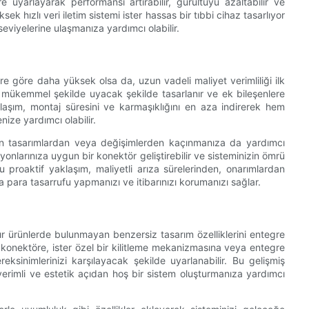
 uyarlayarak performansı artırabilir, gürültüyü azaltabilir ve
ksek hızlı veri iletim sistemi ister hassas bir tıbbi cihaz tasarlıyor
eviyelerine ulaşmanıza yardımcı olabilir.
ere göre daha yüksek olsa da, uzun vadeli maliyet verimliliği ilk
ize mükemmel şekilde uyacak şekilde tasarlanır ve ek bileşenlere
aklaşım, montaj süresini ve karmaşıklığını en aza indirerek hem
ze yardımcı olabilir.
den tasarımlardan veya değişimlerden kaçınmanıza da yardımcı
asyonlarınıza uygun bir konektör geliştirebilir ve sisteminizin ömrü
Bu proaktif yaklaşım, maliyetli arıza sürelerinden, onarımlardan
para tasarrufu yapmanızı ve itibarınızı korumanızı sağlar.
zır ürünlerde bulunmayan benzersiz tasarım özelliklerini entegre
ir konektöre, ister özel bir kilitleme mekanizmasına veya entegre
eksinimlerinizi karşılayacak şekilde uyarlanabilir. Bu gelişmiş
verimli ve estetik açıdan hoş bir sistem oluşturmanıza yardımcı