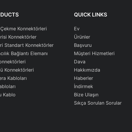
ODUCTS
QUICK LINKS
 Çekme Konnektörleri
Ev
risi Konnektörler
Ürünler
ri Standart Konnektörler
Başvuru
cılık Bağlantı Elemanı
Müşteri Hizmetleri
onnektörleri
Dava
ü Konnektörleri
Hakkımızda
ra Kabloları
Haberler
abloları
İndirmek
u Kablo
Bize Ulaşın
Sıkça Sorulan Sorular