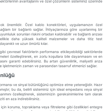
ektörlerinin avantajlarını ve özel çözümlerin sisteminiz üzerinde
çok önemlidir. Özel kablo konektörleri, uygulamanızın özel
ağlam bir bağlantı sağlar. İhtiyaçlarınıza göre uyarlanmış bir
uyumluluk sorunları riskini ortadan kaldırabilir ve bağlantı arızası
genellikle daha yüksek kaliteli malzemeler ve daha titiz test
dayanıklı ve uzun ömürlü kılar.
gibi çevresel faktörlerin performansı etkileyebildiği sektörlerde
meleri özelleştirerek, en zorlu koşullara bile dayanmasını ve en
ı garanti edebilirsiniz. Bu artan güvenilirlik, maliyetli arıza
e işletmenizin zaman ve parasından tasarruf etmenizi sağlar.
ünlüğü
rformansı ve sinyal bütünlüğünü optimize etme yeteneğidir. Hazır
mıştır; bu da, belirli sisteminiz için ideal empedans veya sinyal
sarımını özelleştirerek, sisteminizin gereksinimlerine tam olarak
ti en aza indirebilirsiniz.
için koruma, topraklama veya filtreleme gibi özellikleri entegre