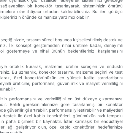
erle uyumluluk gibi özellikler ekleyerek sisteminizi geleceğe
sağlayabilen bir konektör tasarlayarak, sisteminizin ömrünü
melere olan ihtiyacı ortadan kaldırabilirsiniz. Bu ileri görüşlü
iplerinizin önünde kalmanıza yardımcı olabilir.
ı seçtiğinizde, tasarım süreci boyunca kişiselleştirilmiş destek ve
nız. İlk konsept geliştirmeden nihai üretime kadar, deneyimli
ol göstermeye ve nihai ürünün beklentilerinizi karşılamasını
yle ortaklık kurarak, malzeme, üretim süreçleri ve endüstri
irsiniz. Bu uzmanlık, konektör tasarımı, malzeme seçimi ve test
 olarak, özel konektörünüzün en yüksek kalite standartlarını
mli üreticiler, performans, güvenilirlik ve maliyet verimliliğini
unabilir.
nizin performansını ve verimliliğini en üst düzeye çıkarmanıza
r. Belirli gereksinimlerinize göre tasarlanmış bir konektör
 güvenilirliği artırabilir, performansı iyileştirebilir ve maliyetleri
lmiş destek ile özel kablo konektörleri, günümüzün hızlı tempolu
in paha biçilmez bir kaynaktır. İster karmaşık bir endüstriyel
ri ağı geliştiriyor olun, özel kablo konektörleri hedeflerinize
mcı olabilir.