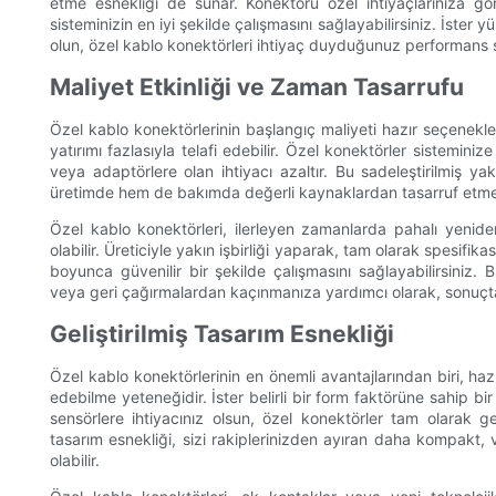
etme esnekliği de sunar. Konektörü özel ihtiyaçlarınıza göre
sisteminizin en iyi şekilde çalışmasını sağlayabilirsiniz. İster yü
olun, özel kablo konektörleri ihtiyaç duyduğunuz performans s
Maliyet Etkinliği ve Zaman Tasarrufu
Özel kablo konektörlerinin başlangıç ​​maliyeti hazır seçenekl
yatırımı fazlasıyla telafi edebilir. Özel konektörler sistemin
veya adaptörlere olan ihtiyacı azaltır. Bu sadeleştirilmiş y
üretimde hem de bakımda değerli kaynaklardan tasarruf etmeni
Özel kablo konektörleri, ilerleyen zamanlarda pahalı yeni
olabilir. Üreticiyle yakın işbirliği yaparak, tam olarak spesifik
boyunca güvenilir bir şekilde çalışmasını sağlayabilirsiniz. 
veya geri çağırmalardan kaçınmanıza yardımcı olarak, sonuçta 
Geliştirilmiş Tasarım Esnekliği
Özel kablo konektörlerinin en önemli avantajlarından biri, ha
edebilme yeteneğidir. İster belirli bir form faktörüne sahip b
sensörlere ihtiyacınız olsun, özel konektörler tam olarak ger
tasarım esnekliği, sizi rakiplerinizden ayıran daha kompakt, 
olabilir.