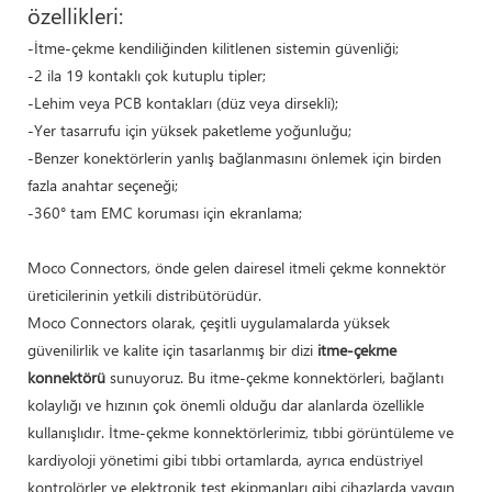
özellikleri:
-İtme-çekme kendiliğinden kilitlenen sistemin güvenliği;
-2 ila 19 kontaklı çok kutuplu tipler;
-Lehim veya PCB kontakları (düz veya dirsekli);
-Yer tasarrufu için yüksek paketleme yoğunluğu;
-Benzer konektörlerin yanlış bağlanmasını önlemek için birden
fazla anahtar seçeneği;
-360° tam EMC koruması için ekranlama;
Moco Connectors, önde gelen dairesel itmeli çekme konnektör
üreticilerinin yetkili distribütörüdür.
Moco Connectors olarak, çeşitli uygulamalarda yüksek
güvenilirlik ve kalite için tasarlanmış bir dizi
itme-çekme
konnektörü
sunuyoruz. Bu itme-çekme konnektörleri, bağlantı
kolaylığı ve hızının çok önemli olduğu dar alanlarda özellikle
kullanışlıdır. İtme-çekme konnektörlerimiz, tıbbi görüntüleme ve
kardiyoloji yönetimi gibi tıbbi ortamlarda, ayrıca endüstriyel
kontrolörler ve elektronik test ekipmanları gibi cihazlarda yaygın