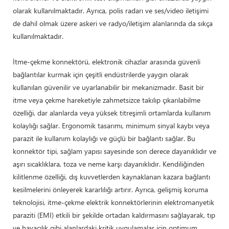
olarak kullanılmaktadır. Ayrıca, polis radarı ve ses/video iletişimi
de dahil olmak üzere askeri ve radyo/iletişim alanlarında da sıkça
kullanılmaktadır.
İtme-çekme konnektörü, elektronik cihazlar arasında güvenli
bağlantılar kurmak için çeşitli endüstrilerde yaygın olarak
kullanılan güvenilir ve uyarlanabilir bir mekanizmadır. Basit bir
itme veya çekme hareketiyle zahmetsizce takılıp çıkarılabilme
özelliği, dar alanlarda veya yüksek titreşimli ortamlarda kullanım
kolaylığı sağlar. Ergonomik tasarımı, minimum sinyal kaybı veya
parazit ile kullanım kolaylığı ve güçlü bir bağlantı sağlar. Bu
konnektör tipi, sağlam yapısı sayesinde son derece dayanıklıdır ve
aşırı sıcaklıklara, toza ve neme karşı dayanıklıdır. Kendiliğinden
kilitlenme özelliği, dış kuvvetlerden kaynaklanan kazara bağlantı
kesilmelerini önleyerek kararlılığı artırır. Ayrıca, gelişmiş koruma
teknolojisi, itme-çekme elektrik konnektörlerinin elektromanyetik
paraziti (EMI) etkili bir şekilde ortadan kaldırmasını sağlayarak, tıp
ve havacılık gibi alanlardaki kritik uygulamalar için optimum