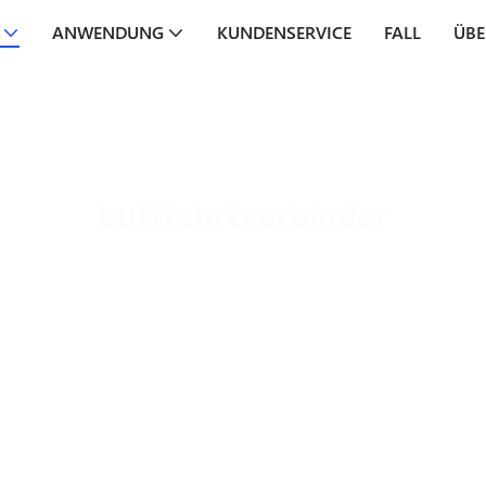
ANWENDUNG
KUNDENSERVICE
FALL
ÜBE
Luftfahrtverbinder
MOCO Interconnect
Produkte
Luftfahrtverbinder