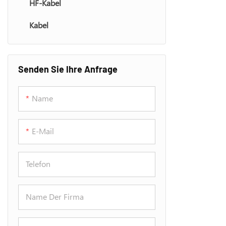
HF-Kabel
Luft- Und Ra
Kabel
Senden Sie Ihre Anfrage
Name
E-Mail
Telefon
Name Der Firma