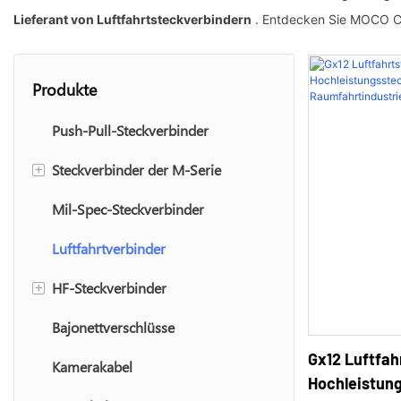
Lieferant von Luftfahrtsteckverbindern
. Entdecken Sie MOCO Con
Produkte
Push-Pull-Steckverbinder
+
Steckverbinder der M-Serie
Mil-Spec-Steckverbinder
M8-Stecker
Luftfahrtverbinder
M12-Stecker
+
HF-Steckverbinder
M16-Stecker
Bajonettverschlüsse
SMA-Anschluss
Gx12 Luftfah
Kamerakabel
BNC-Anschluss
Hochleistung