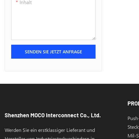
Inhalt
SENDEN SIE JETZT ANFRAGE
PRO
Shenzhen MOCO Interconnect Co., Ltd.
Push-
Steck
Werden Sie ein erstklassiger Lieferant und
Mil-S
Hersteller von Industriesteckverbindern in