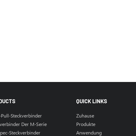
DUCTS
QUICK LINKS
Pull-Steckverbinder
Zuhause
verbinder Der M-Serie
Produkte
pec-Steckverbinder
Anwendung