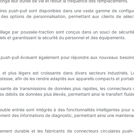
longe leur durée de vie et réduit la fréquence des remplacements.
ires push-pull sont disponibles dans une vaste gamme de configurat
 des options de personnalisation, permettant aux clients de sélect
uillage par poussée-traction sont conçus dans un souci de sécurit
els et garantissant la sécurité du personnel et des équipements.
s push-pull évoluent également pour répondre aux nouveaux besoins
et plus légers est croissante dans divers secteurs industriels. Le
ustesse, afin de les rendre adaptés aux appareils compacts et portab
sante de transmissions de données plus rapides, les connecteurs ci
s débits de données plus élevés, permettant ainsi le transfert flu
 double entrée sont intégrés à des fonctionnalités intelligentes pou
ement des informations de diagnostic, permettant ainsi une maintenan
oppement durable et les fabricants de connecteurs circulaires pu