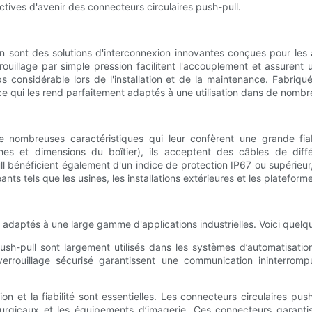
ectives d'avenir des connecteurs circulaires push-pull.
on sont des solutions d'interconnexion innovantes conçues pour les 
rrouillage par simple pression facilitent l'accouplement et assure
s considérable lors de l'installation et de la maintenance. Fabriqu
ce qui les rend parfaitement adaptés à une utilisation dans de nombre
 nombreuses caractéristiques qui leur confèrent une grande fiabil
hes et dimensions du boîtier), ils acceptent des câbles de diff
 bénéficient également d'un indice de protection IP67 ou supérieur, 
s tels que les usines, les installations extérieures et les plateform
 adaptés à une large gamme d'applications industrielles. Voici quelq
 push-pull sont largement utilisés dans les systèmes d’automatisatio
verrouillage sécurisé garantissent une communication ininterrom
n et la fiabilité sont essentielles. Les connecteurs circulaires push
rurgicaux et les équipements d’imagerie. Ces connecteurs garantis