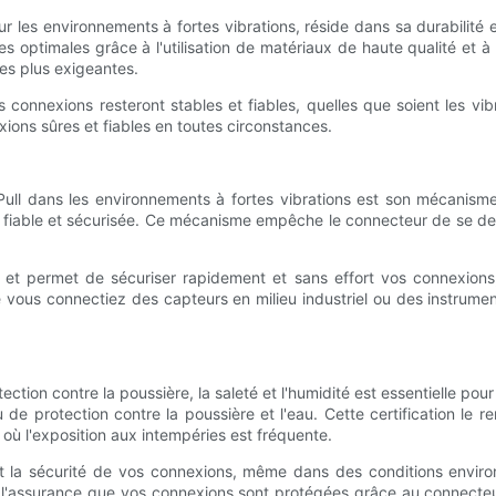
 les environnements à fortes vibrations, réside dans sa durabilité e
s optimales grâce à l'utilisation de matériaux de haute qualité et à
es plus exigeantes.
connexions resteront stables et fiables, quelles que soient les vi
xions sûres et fiables en toutes circonstances.
 Pull dans les environnements à fortes vibrations est son mécanism
fiable et sécurisée. Ce mécanisme empêche le connecteur de se desserr
n et permet de sécuriser rapidement et sans effort vos connexions,
. Que vous connectiez des capteurs en milieu industriel ou des instru
ection contre la poussière, la saleté et l'humidité est essentielle po
veau de protection contre la poussière et l'eau. Cette certification
 où l'exposition aux intempéries est fréquente.
t la sécurité de vos connexions, même dans des conditions environ
 l'assurance que vos connexions sont protégées grâce au connecteur 