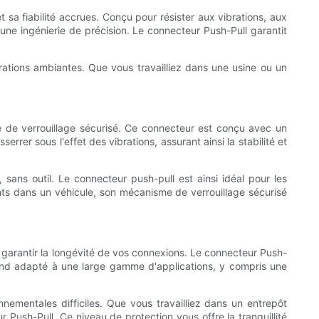
t sa fiabilité accrues. Conçu pour résister aux vibrations, aux
 une ingénierie de précision. Le connecteur Push-Pull garantit
brations ambiantes. Que vous travailliez dans une usine ou un
e de verrouillage sécurisé. Ce connecteur est conçu avec un
er sous l'effet des vibrations, assurant ainsi la stabilité et
 sans outil. Le connecteur push-pull est ainsi idéal pour les
ments dans un véhicule, son mécanisme de verrouillage sécurisé
ur garantir la longévité de vos connexions. Le connecteur Push-
 le rend adapté à une large gamme d'applications, y compris une
nementales difficiles. Que vous travailliez dans un entrepôt
Push-Pull. Ce niveau de protection vous offre la tranquillité