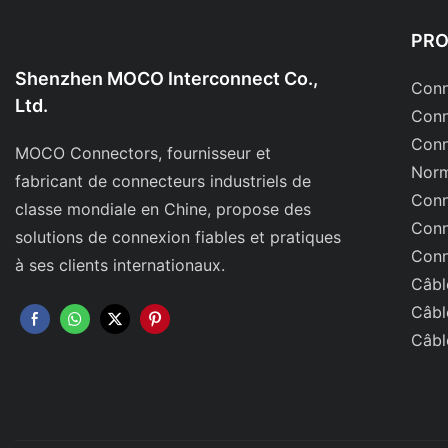
PR
Shenzhen MOCO Interconnect Co.,
Conn
Ltd.
Conn
Conn
MOCO Connectors, fournisseur et
Norm
fabricant de connecteurs industriels de
Conn
classe mondiale en Chine, propose des
Conn
solutions de connexion fiables et pratiques
Conn
à ses clients internationaux.
Câbl
Câbl
Câbl