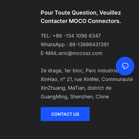
Pour Toute Question, Veuillez
Contacter MOCO Connectors.
TEL: +86 -134 1096 6347
WhatsApp : 86-13686431391
E-MAIL:
eric@mocosz.com
2e étage, 1er bloc, Parc industriel
XinHao, n° 21, rue XinWei, Communauté
XinZhuang, MaTian, ​​district de
GuangMing, Shenzhen, Chine
CONTACT US