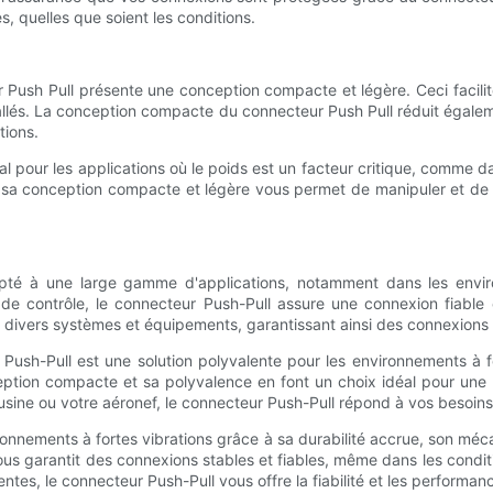
s, quelles que soient les conditions.
 Push Pull présente une conception compacte et légère. Ceci facilite 
lés. La conception compacte du connecteur Push Pull réduit égalemen
tions.
l pour les applications où le poids est un facteur critique, comme d
, sa conception compacte et légère vous permet de manipuler et de
pté à une large gamme d'applications, notamment dans les envir
e contrôle, le connecteur Push-Pull assure une connexion fiable 
 divers systèmes et équipements, garantissant ainsi des connexions s
ur Push-Pull est une solution polyvalente pour les environnements à
eption compacte et sa polyvalence en font un choix idéal pour une la
usine ou votre aéronef, le connecteur Push-Pull répond à vos besoins
ronnements à fortes vibrations grâce à sa durabilité accrue, son méc
garantit des connexions stables et fiables, même dans les conditions 
uentes, le connecteur Push-Pull vous offre la fiabilité et les perform