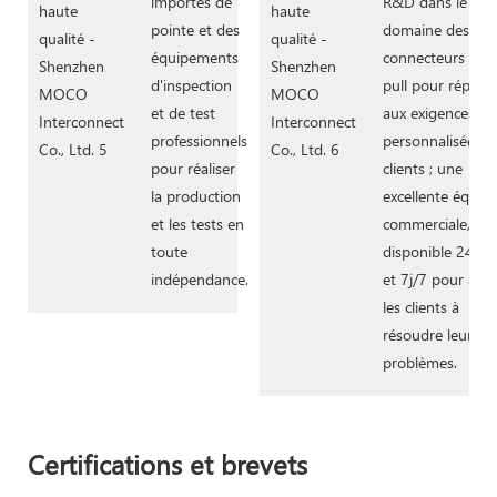
importés de
R&D dans le
pointe et des
domaine des
équipements
connecteurs pus
d'inspection
pull pour répond
et de test
aux exigences
professionnels
personnalisées d
pour réaliser
clients ; une
la production
excellente équip
et les tests en
commerciale,
toute
disponible 24h/
indépendance.
et 7j/7 pour aide
les clients à
résoudre leurs
problèmes.
Certifications et brevets