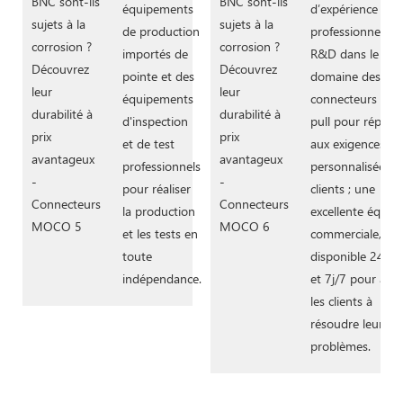
équipements
d’expérience
de production
professionnelle 
importés de
R&D dans le
pointe et des
domaine des
équipements
connecteurs pus
d'inspection
pull pour répond
et de test
aux exigences
professionnels
personnalisées d
pour réaliser
clients ; une
la production
excellente équip
et les tests en
commerciale,
toute
disponible 24h/
indépendance.
et 7j/7 pour aide
les clients à
résoudre leurs
problèmes.