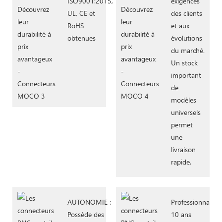
ISO9001:2015,
exigences
UL, CE et
des clients
RoHS
et aux
obtenues
évolutions
du marché.
Un stock
important
de
modèles
universels
permet
une
livraison
rapide.
AUTONOMIE :
Professionnalism
Possède des
10 ans