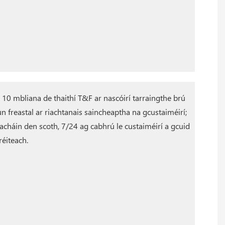
 10 mbliana de thaithí T&F ar nascóirí tarraingthe brú
n freastal ar riachtanais saincheaptha na gcustaiméirí;
acháin den scoth, 7/24 ag cabhrú le custaiméirí a gcuid
éiteach.