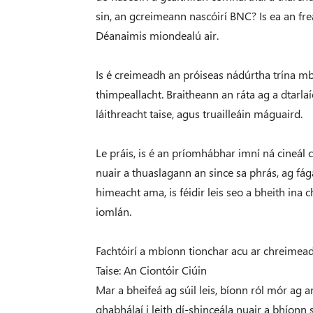
sin, an gcreimeann nascóirí BNC? Is ea an frea
Déanaimis miondealú air.
Is é creimeadh an próiseas nádúrtha trína mb
thimpeallacht. Braitheann an ráta ag a dtarla
láithreacht taise, agus truailleáin máguaird.
Le práis, is é an príomhábhar imní ná cineál 
nuair a thuaslagann an since sa phrás, ag fág
himeacht ama, is féidir leis seo a bheith ina c
iomlán.
Fachtóirí a mbíonn tionchar acu ar chreimea
Taise: An Ciontóir Ciúin
Mar a bheifeá ag súil leis, bíonn ról mór ag 
ghabhálaí i leith dí-shinceála nuair a bhíonn 