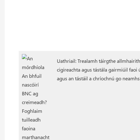
Uathriail: Trealamh táirgthe allmhairi
cigireachta agus tástála gairmiúil faoi
agus an tástáil a chríochnú go neamh