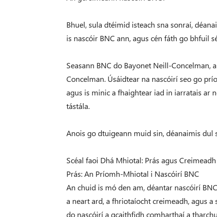
Bhuel, sula dtéimid isteach sna sonraí, déana
is nascóir BNC ann, agus cén fáth go bhfuil 
Seasann BNC do Bayonet Neill-Concelman, ainm
Concelman. Úsáidtear na nascóirí seo go prí
agus is minic a fhaightear iad in iarratais ar
tástála.
Anois go dtuigeann muid sin, déanaimis dul sí
Scéal faoi Dhá Mhiotal: Prás agus Creimeadh
Prás: An Príomh-Mhiotal i Nascóirí BNC
An chuid is mó den am, déantar nascóirí BNC a
a neart ard, a fhriotaíocht creimeadh, agus a s
do nascóirí a gcaithfidh comharthaí a tharc