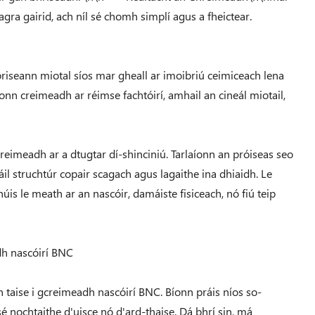
gra gairid, ach níl sé chomh simplí agus a fheictear.
riseann miotal síos mar gheall ar imoibriú ceimiceach lena
íonn creimeadh ar réimse fachtóirí, amhail an cineál miotail,
creimeadh ar a dtugtar dí-shinciniú. Tarlaíonn an próiseas seo
áil struchtúr copair scagach agus lagaithe ina dhiaidh. Le
húis le meath ar an nascóir, damáiste fisiceach, nó fiú teip
dh nascóirí BNC
an taise i gcreimeadh nascóirí BNC. Bíonn práis níos so-
sé nochtaithe d'uisce nó d'ard-thaise. Dá bhrí sin, má