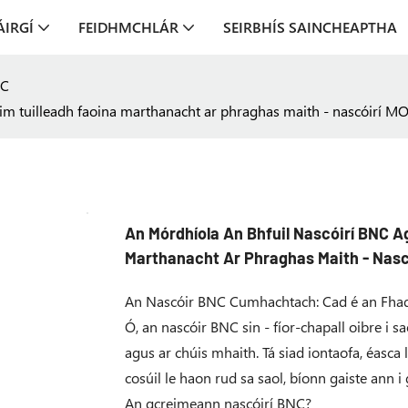
ÁIRGÍ
FEIDHMCHLÁR
SEIRBHÍS SAINCHEAPTHA
NC
im tuilleadh faoina marthanacht ar phraghas maith - nascóirí 
An Mórdhíola An Bhfuil Nascóirí BNC A
Marthanacht Ar Phraghas Maith - Nas
An Nascóir BNC Cumhachtach: Cad é an Fh
Ó, an nascóir BNC sin - fíor-chapall oibre i sa
agus ar chúis mhaith. Tá siad iontaofa, éasca 
cosúil le haon rud sa saol, bíonn gaiste ann i g
An gcreimeann nascóirí BNC?