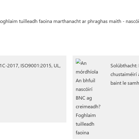
C-2017, ISO9001:2015, UL,
Solúbthacht: 
chustaiméirí 
baint le sam