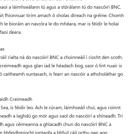
haoi a láimhseálann tú agus a stórálann tú do nascóirí BNC.
in áit fhionnuar tirim amach ó sholas díreach na gréine. Chomh
 le bioráin an nascóra le do mhéara, mar is féidir le holaí
faoi deara.
eas
il rialta ná do nascóirí BNC a choinneáil i riocht den scoth.
 creimeadh agus glan iad le héadach bog, saor ó lint nuair is
 caitheamh suntasach, is fearr an nascóir a athsholáthar go
haidh Creimeadh
ea, is féidir leo. Ach le cúram, láimhseáil chuí, agus roinnt
eimeadh a laghdú go mór agus saol do nascóirí a shíneadh. Trí
meadh agus céimeanna a ghlacadh chun do nascóirí BNC a
 an bhfeidhmíocht iontaofa a bhfuil cáil orthu gan aon