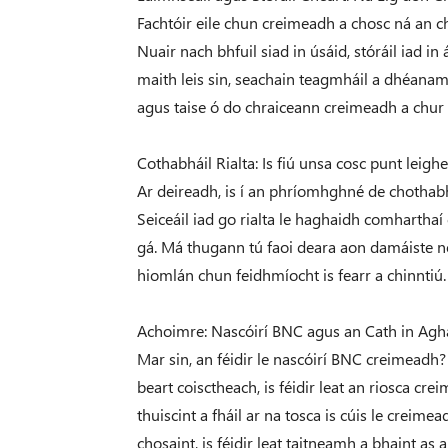
Fachtóir eile chun creimeadh a chosc ná an c
Nuair nach bhfuil siad in úsáid, stóráil iad 
maith leis sin, seachain teagmháil a dhéanamh
agus taise ó do chraiceann creimeadh a chur 
Cothabháil Rialta: Is fiú unsa cosc ​​​​punt leigh
Ar deireadh, is í an phríomhghné de chothabhá
Seiceáil iad go rialta le haghaidh comharthaí
gá. Má thugann tú faoi deara aon damáiste nó
hiomlán chun feidhmíocht is fearr a chinntiú.
Achoimre: Nascóirí BNC agus an Cath in Ag
Mar sin, an féidir le nascóirí BNC creimeadh? S
beart coisctheach, is féidir leat an riosca cr
thuiscint a fháil ar na tosca is cúis le crei
chosaint, is féidir leat taitneamh a bhaint as