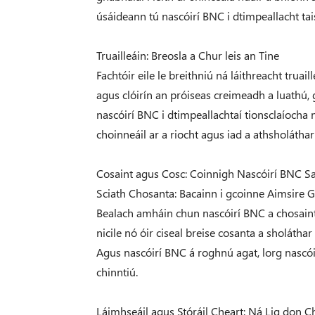
úsáideann tú nascóirí BNC i dtimpeallacht t
Truailleáin: Breosla a Chur leis an Tine
Fachtóir eile le breithniú ná láithreacht truail
agus clóirín an próiseas creimeadh a luathú, g
nascóirí BNC i dtimpeallachtaí tionsclaíocha n
choinneáil ar a riocht agus iad a athsholáthar 
Cosaint agus Cosc: Coinnigh Nascóirí BNC 
Sciath Chosanta: Bacainn i gcoinne Aimsire 
Bealach amháin chun nascóirí BNC a chosaint a
nicile nó óir ciseal breise cosanta a sholátha
Agus nascóirí BNC á roghnú agat, lorg nascói
chinntiú.
Láimhseáil agus Stóráil Cheart: Ná Lig don