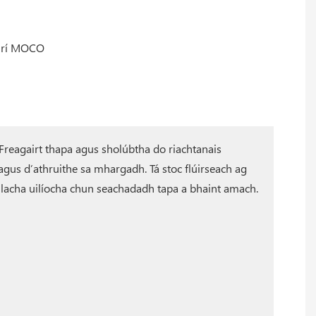
Freagairt thapa agus sholúbtha do riachtanais
agus d’athruithe sa mhargadh. Tá stoc flúirseach ag
hlacha uilíocha chun seachadadh tapa a bhaint amach.