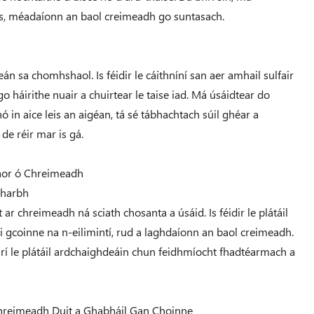
ais, méadaíonn an baol creimeadh go suntasach.
leán sa chomhshaol. Is féidir le cáithníní san aer amhail sulfair
o háirithe nuair a chuirtear le taise iad. Má úsáidtear do
ó in aice leis an aigéan, tá sé tábhachtach súil ghéar a
de réir mar is gá.
Saor ó Chreimeadh
Gharbh
r chreimeadh ná sciath chosanta a úsáid. Is féidir le plátáil
r i gcoinne na n-eilimintí, rud a laghdaíonn an baol creimeadh.
rí le plátáil ardchaighdeáin chun feidhmíocht fhadtéarmach a
 Chreimeadh Duit a Ghabháil Gan Choinne