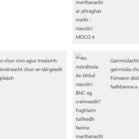
the chun cinn agus trealamh
Gairmiúlacht:
 úinéireacht chun an táirgeadh
gairmiúla chu
spleách
Foireann díol
fadhbanna a r