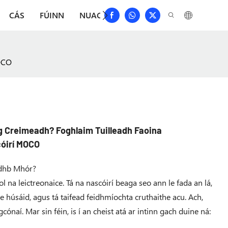
CÁS
FÚINN
NUACHT
ÍOSLÓDÁIL
DÉAN TEAG
MOCO
g Creimeadh? Foghlaim Tuilleadh Faoina
cóirí MOCO
adhb Mhór?
ol na leictreonaice. Tá na nascóirí beaga seo ann le fada an lá,
le húsáid, agus tá taifead feidhmíochta cruthaithe acu. Ach,
cónaí. Mar sin féin, is í an cheist atá ar intinn gach duine ná: