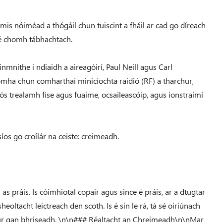
imis nóiméad a thógáil chun tuiscint a fháil ar cad go díreach
sé chomh tábhachtach.
nithe i ndiaidh a aireagóirí, Paul Neill agus Carl
omha chun comharthaí minicíochta raidió (RF) a tharchur,
 nós trealamh físe agus fuaime, ocsaileascóip, agus ionstraimí
os go croílár na ceiste: creimeadh.
s práis. Is cóimhiotal copair agus since é práis, ar a dtugtar
heoltacht leictreach den scoth. Is é sin le rá, tá sé oiriúnach
hur gan bhriseadh. \n\n### Réaltacht an Chreimeadh\n\nMar