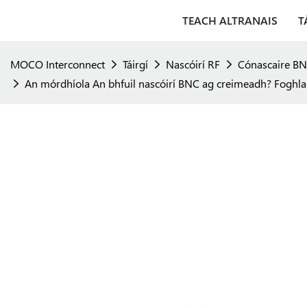
TEACH ALTRANAIS
T
MOCO Interconnect
Táirgí
Nascóirí RF
Cónascaire B
An mórdhíola An bhfuil nascóirí BNC ag creimeadh? Foghla