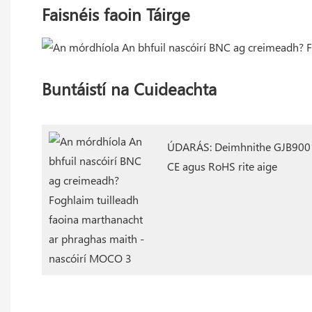
Faisnéis faoin Táirge
Buntáistí na Cuideachta
ÚDARÁS: Deimhnithe GJB9001
CE agus RoHS rite aige